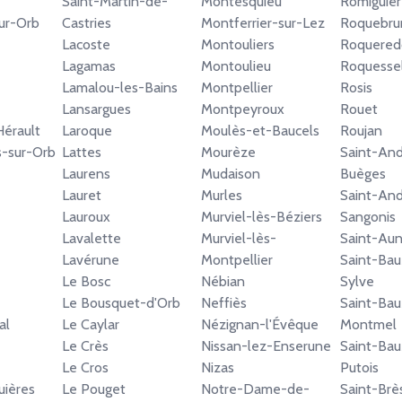
Saint-Martin-de-
Montesquieu
Romiguièr
ur-Orb
Castries
Montferrier-sur-Lez
Roquebru
Lacoste
Montouliers
Roquered
Lagamas
Montoulieu
Roquesse
Lamalou-les-Bains
Montpellier
Rosis
Lansargues
Montpeyroux
Rouet
Hérault
Laroque
Moulès-et-Baucels
Roujan
-sur-Orb
Lattes
Mourèze
Saint-An
Laurens
Mudaison
Buèges
Lauret
Murles
Saint-An
Lauroux
Murviel-lès-Béziers
Sangonis
Lavalette
Murviel-lès-
Saint-Au
Lavérune
Montpellier
Saint-Bau
Le Bosc
Nébian
Sylve
Le Bousquet-d'Orb
Neffiès
Saint-Bau
al
Le Caylar
Nézignan-l'Évêque
Montmel
Le Crès
Nissan-lez-Enserune
Saint-Bau
Le Cros
Nizas
Putois
uières
Le Pouget
Notre-Dame-de-
Saint-Brè