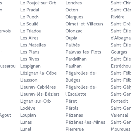
s
Le Poujol-sur-Orb
Londres
Saint-Chi
n
Le Pradal
Octon
Saint-Cl
Le Puech
Olargues
Rivière
Le Soulié
Olmet-et-Villecun
Saint-Dré
ervois
Le Triadou
Olonzac
Saint-Éti
Les Aires
Oupia
d'Albagna
Les Matelles
Pailhès
Saint-Éti
s-
Les Plans
Palavas-les-Flots
Gourgas
Les Rives
Pardailhan
Saint-Éti
oussarou
Lespignan
Paulhan
Estréchou
Lézignan-la-Cèbe
Pégairolles-de-
Saint-Fél
Liausson
Buèges
Saint-Fél
Lieuran-Cabrières
Pégairolles-de-
Saint-Gél
Lieuran-lès-Béziers
l'Escalette
Saint-Gen
Lignan-sur-Orb
Péret
Fontedit
Lodève
Pérols
Saint-Gen
-Agout
Loupian
Pézenas
Varensal
Lunas
Pézènes-les-Mines
Saint-Gen
Lunel
Pierrerue
Mourgues