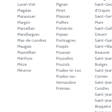
Lunel-Viel
Pignan
Saint-Geo
Magalas
Pinet
d'Orques
Maraussan
Plaissan
Saint-Ger
Margon
Poilhes
Mare
Marseillan
Pomérols
Saint-Gui
Marsillargues
Popian
Désert
Mas-de-Londres
Portiragnes
Saint-Gui
Mauguio
Poujols
Saint-Hila
Maureilhan
Poussan
Beauvoir
Mérifons
Pouzolles
Saint-Jea
Mèze
Pouzols
Buèges
Minerve
Prades-le-Lez
Saint-Jea
Prades-sur-
Cornies
Vernazobre
Saint-Jea
Prémian
Cuculles
Saint-Jea
Saint-Jea
Blaquière