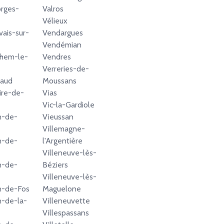
rges-
Valros
Vélieux
vais-sur-
Vendargues
Vendémian
lhem-le-
Vendres
Verreries-de-
raud
Moussans
ire-de-
Vias
Vic-la-Gardiole
n-de-
Vieussan
Villemagne-
n-de-
l'Argentière
Villeneuve-lès-
n-de-
Béziers
Villeneuve-lès-
n-de-Fos
Maguelone
n-de-la-
Villeneuvette
Villespassans