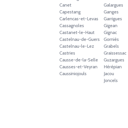
Canet
Galargues
Capestang
Ganges
Carlencas-et-Levas
Garrigues
Cassagnoles
Gigean
Castanet-le-Haut
Gignac
Castelnau-de-Guers
Gorniès
Castelnau-le-Lez
Grabels
Castries
Graissessac
Causse-de-la-Selle
Guzargues
Causses-et-Veyran
Hérépian
Caussiniojouls
Jacou
Joncels