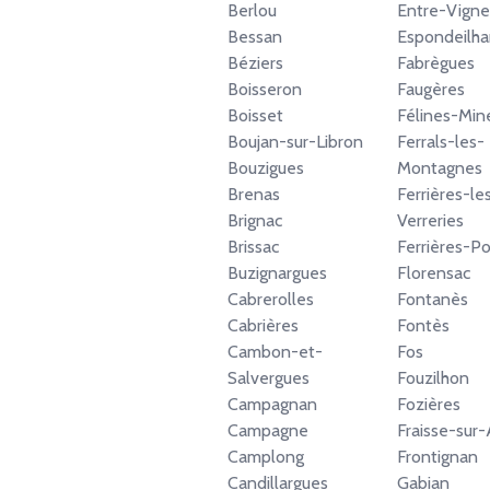
Berlou
Entre-Vigne
Bessan
Espondeilha
Béziers
Fabrègues
Boisseron
Faugères
Boisset
Félines-Min
Boujan-sur-Libron
Ferrals-les-
Bouzigues
Montagnes
Brenas
Ferrières-le
Brignac
Verreries
Brissac
Ferrières-P
Buzignargues
Florensac
Cabrerolles
Fontanès
Cabrières
Fontès
Cambon-et-
Fos
Salvergues
Fouzilhon
Campagnan
Fozières
Campagne
Fraisse-sur
Camplong
Frontignan
Candillargues
Gabian