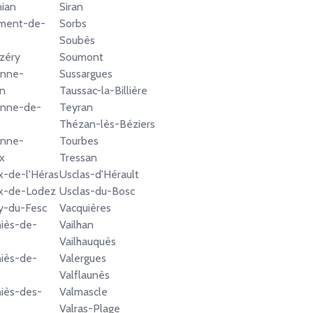
nian
Siran
ément-de-
Sorbs
Soubès
zéry
Soumont
enne-
Sussargues
n
Taussac-la-Billière
enne-de-
Teyran
Thézan-lès-Béziers
enne-
Tourbes
x
Tressan
ix-de-l'Héras
Usclas-d'Hérault
ix-de-Lodez
Usclas-du-Bosc
y-du-Fesc
Vacquières
iès-de-
Vailhan
Vailhauquès
iès-de-
Valergues
Valflaunès
iès-des-
Valmascle
Valras-Plage