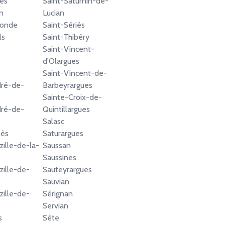
es
Saint-Saturnin-de-
n
Lucian
onde
Saint-Sériès
ls
Saint-Thibéry
Saint-Vincent-
d'Olargues
Saint-Vincent-de-
dré-de-
Barbeyrargues
Sainte-Croix-de-
dré-de-
Quintillargues
Salasc
nès
Saturargues
zille-de-la-
Saussan
Saussines
zille-de-
Sauteyrargues
Sauvian
zille-de-
Sérignan
Servian
s
Sète