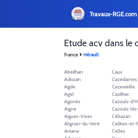
Travaux-RGE.com
Etude acv dans le
France
Hérault
Abeilhan
Caux
Adissan
Cazedarnes
Agde
Cazevieille
Agel
Cazilhac
Agonès
Cazouls-d'H
Aigne
Cazouls-lès
Aigues-Vives
Cébazan
Alignan-du-Vent
Ceilhes-et-
Aniane
Celles