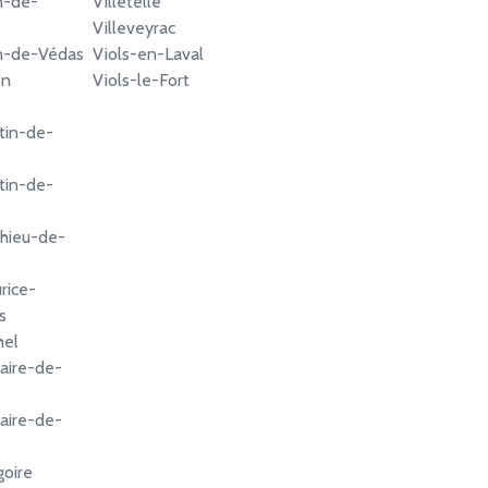
n-de-
Villetelle
Villeveyrac
n-de-Védas
Viols-en-Laval
en
Viols-le-Fort
tin-de-
tin-de-
hieu-de-
rice-
s
hel
aire-de-
aire-de-
goire