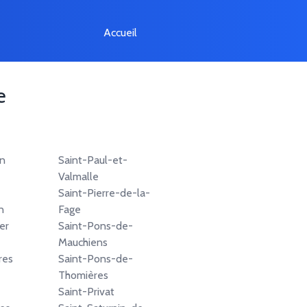
Accueil
e
n
Saint-Paul-et-
Valmalle
Saint-Pierre-de-la-
n
Fage
er
Saint-Pons-de-
Mauchiens
res
Saint-Pons-de-
Thomières
Saint-Privat