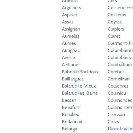
Arboras
Cers
Argelliers
Cessenon-s
Aspiran
Cesseras
Assas
Ceyras
Assignan
Clapiers
Aumelas
Claret
Aumes
Clermont-l'
Autignac
Colombières
Avène
Colombiers
Azillanet
Combaillaux
Babeau-Bouldoux
Combes
Baillargues
Corneilhan
Balaruc-le-Vieux
Coulobres
Balaruc-les-Bains
Courniou
Bassan
Cournonsec
Beaufort
Cournonterr
Beaulieu
Creissan
Bédarieux
Cruzy
Bélarga
Dio-et-Valq