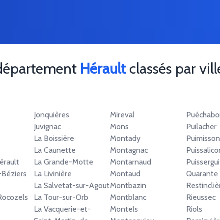
 département
Hérault
classés par vill
Jonquières
Mireval
Puéchabo
Juvignac
Mons
Puilacher
La Boissière
Montady
Puimisson
La Caunette
Montagnac
Puissalico
érault
La Grande-Motte
Montarnaud
Puissergui
-Béziers
La Livinière
Montaud
Quarante
La Salvetat-sur-Agout
Montbazin
Restincliè
Rocozels
La Tour-sur-Orb
Montblanc
Rieussec
La Vacquerie-et-
Montels
Riols