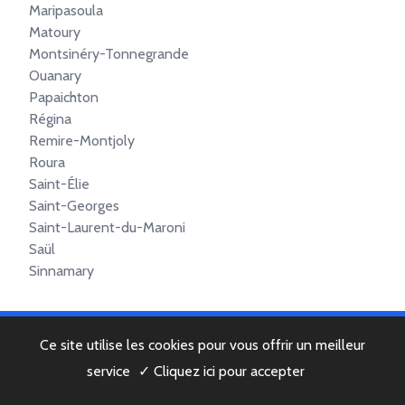
Maripasoula
Matoury
Montsinéry-Tonnegrande
Ouanary
Papaichton
Régina
Remire-Montjoly
Roura
Saint-Élie
Saint-Georges
Saint-Laurent-du-Maroni
Saül
Sinnamary
Ce site utilise les cookies pour vous offrir un meilleur
© 2022 Copyright -
Mentions légales
-
Contactez-nous
service
✓ Cliquez ici pour accepter