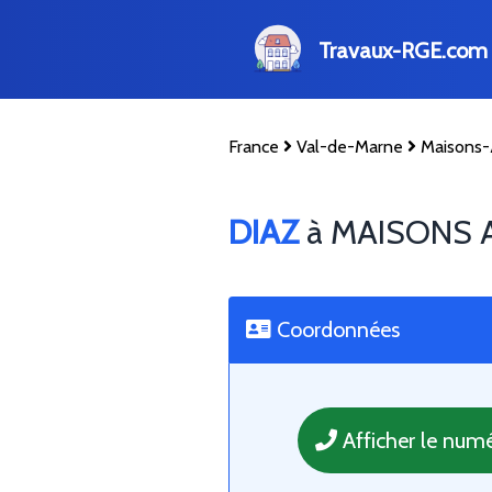
Travaux-RGE.com
France
Val-de-Marne
Maisons-
DIAZ
à MAISONS 
Coordonnées
Afficher le num