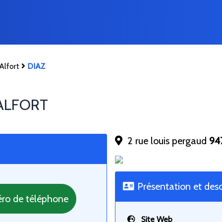
Alfort
DIAZ
ALFORT
2 rue louis pergaud
94
Présentation et desc
éro de téléphone
Site Web