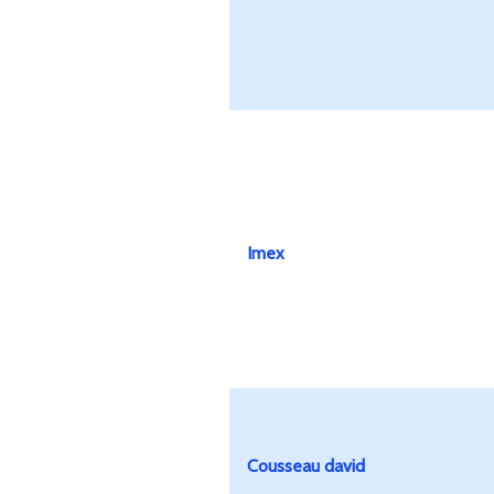
Imex
Cousseau david