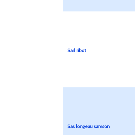
Sarl ribot
Sas longeau samson