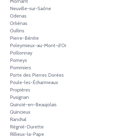
Mornant
Neuville-sur-Saône
Odenas
Orliénas
Oullins
Pierre-Bénite
Poleymieux-au-Mont-d'Or
Pollionnay
Pomeys
Pommiers
Porte des Pierres Dorées
Poule-les-Écharmeaux
Propières
Pusignan
Quincié-en-Beaujolais
Quincieux
Ranchal
Régnié-Durette
Rillieux-la-Pape