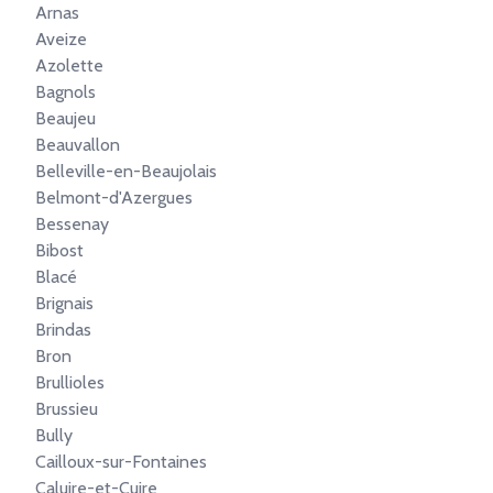
Arnas
Aveize
Azolette
Bagnols
Beaujeu
Beauvallon
Belleville-en-Beaujolais
Belmont-d'Azergues
Bessenay
Bibost
Blacé
Brignais
Brindas
Bron
Brullioles
Brussieu
Bully
Cailloux-sur-Fontaines
Caluire-et-Cuire