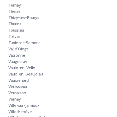
Ternay
Theizé
Thizy-les-Bourgs
Thurins
Toussieu
Trèves
Tupin-et-Semons
Val d'Oingt
Valsonne
Vaugneray
Vaulx-en-Velin
Vaux-en-Beaujolais
Vauxrenard
Vénissieux
Vernaison
Vernay
Ville-sur-Jarnioux
Villechenève