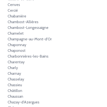
Cenves
Cercié
Chabanière
Chambost-Allières
Chambost-Longessaigne
Chamelet
Champagne-au-Mont-d'Or
Chaponnay
Chaponost
Charbonnières-les-Bains
Charentay
Charly
Charnay
Chasselay
Chassieu
Châtillon
Chaussan
Chazay-d'Azergues