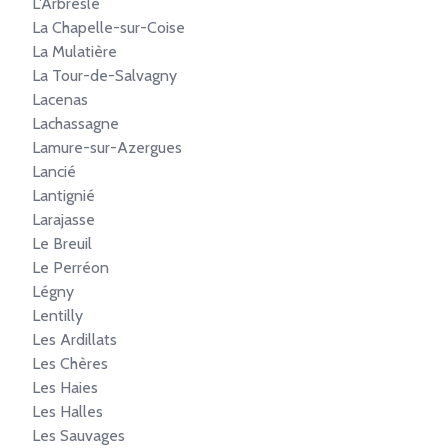
L'Arbresle
La Chapelle-sur-Coise
La Mulatière
La Tour-de-Salvagny
Lacenas
Lachassagne
Lamure-sur-Azergues
Lancié
Lantignié
Larajasse
Le Breuil
Le Perréon
Légny
Lentilly
Les Ardillats
Les Chères
Les Haies
Les Halles
Les Sauvages