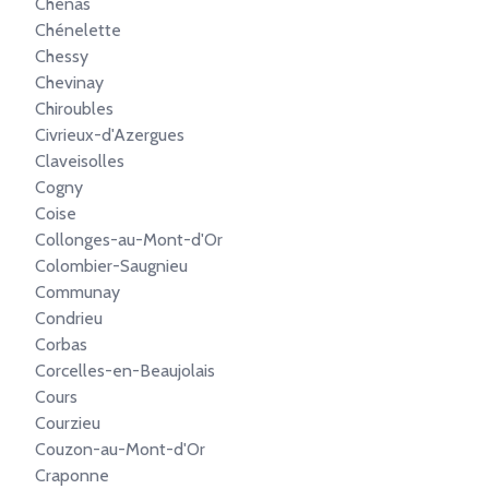
Chénas
Chénelette
Chessy
Chevinay
Chiroubles
Civrieux-d'Azergues
Claveisolles
Cogny
Coise
Collonges-au-Mont-d'Or
Colombier-Saugnieu
Communay
Condrieu
Corbas
Corcelles-en-Beaujolais
Cours
Courzieu
Couzon-au-Mont-d'Or
Craponne