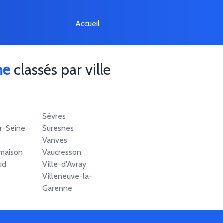
Accueil
ne
classés par ville
Sèvres
ur-Seine
Suresnes
Vanves
maison
Vaucresson
ud
Ville-d'Avray
Villeneuve-la-
Garenne