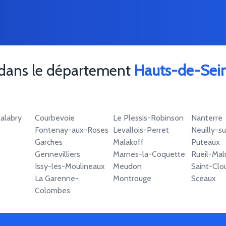
 dans le département
Hauts-de-Sei
alabry
Courbevoie
Le Plessis-Robinson
Nanterre
Fontenay-aux-Roses
Levallois-Perret
Neuilly-s
Garches
Malakoff
Puteaux
Gennevilliers
Marnes-la-Coquette
Rueil-Mal
Issy-les-Moulineaux
Meudon
Saint-Clo
La Garenne-
Montrouge
Sceaux
Colombes