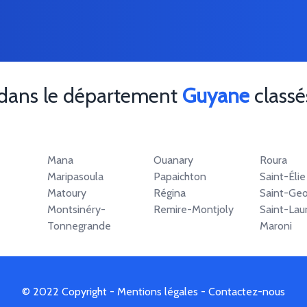
 dans le département
Guyane
classés
Mana
Ouanary
Roura
Maripasoula
Papaichton
Saint-Élie
Matoury
Régina
Saint-Geo
Montsinéry-
Remire-Montjoly
Saint-Lau
Tonnegrande
Maroni
© 2022 Copyright -
Mentions légales
-
Contactez-nous