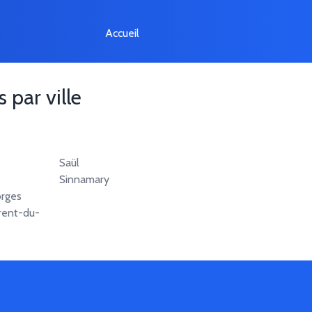
Accueil
 par ville
Saül
Sinnamary
rges
rent-du-