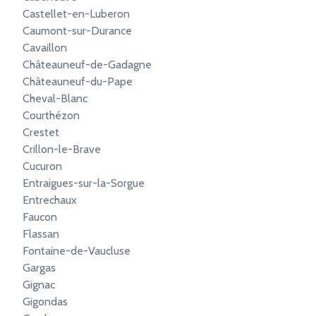
Castellet-en-Luberon
Caumont-sur-Durance
Cavaillon
Châteauneuf-de-Gadagne
Châteauneuf-du-Pape
Cheval-Blanc
Courthézon
Crestet
Crillon-le-Brave
Cucuron
Entraigues-sur-la-Sorgue
Entrechaux
Faucon
Flassan
Fontaine-de-Vaucluse
Gargas
Gignac
Gigondas