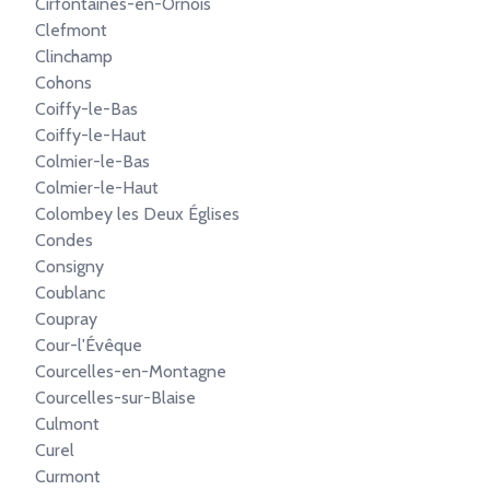
Cirfontaines-en-Ornois
Clefmont
Clinchamp
Cohons
Coiffy-le-Bas
Coiffy-le-Haut
Colmier-le-Bas
Colmier-le-Haut
Colombey les Deux Églises
Condes
Consigny
Coublanc
Coupray
Cour-l'Évêque
Courcelles-en-Montagne
Courcelles-sur-Blaise
Culmont
Curel
Curmont