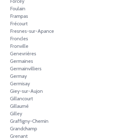
Forcey
Foulain
Frampas
Frécourt
Fresnes-sur-Apance
Froncles
Fronville
Genevrières
Germaines
Germainvilliers
Germay
Germisay
Giey-sur-Aujon
Gillancourt
Gillaumé
Gilley
Graffigny-Chemin
Grandchamp
Grenant