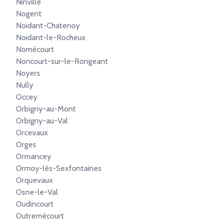
Ninville
Nogent
Noidant-Chatenoy
Noidant-le-Rocheux
Nomécourt
Noncourt-sur-le-Rongeant
Noyers
Nully
Occey
Orbigny-au-Mont
Orbigny-au-Val
Orcevaux
Orges
Ormancey
Ormoy-lès-Sexfontaines
Orquevaux
Osne-le-Val
Oudincourt
Outremécourt