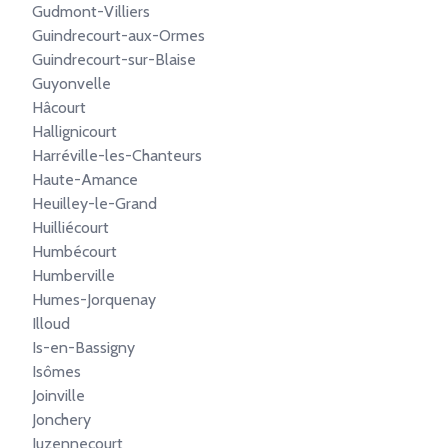
Gudmont-Villiers
Guindrecourt-aux-Ormes
Guindrecourt-sur-Blaise
Guyonvelle
Hâcourt
Hallignicourt
Harréville-les-Chanteurs
Haute-Amance
Heuilley-le-Grand
Huilliécourt
Humbécourt
Humberville
Humes-Jorquenay
Illoud
Is-en-Bassigny
Isômes
Joinville
Jonchery
Juzennecourt