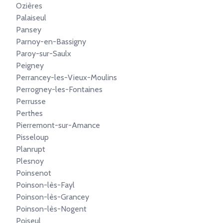
Ozières
Palaiseul
Pansey
Parnoy-en-Bassigny
Paroy-sur-Saulx
Peigney
Perrancey-les-Vieux-Moulins
Perrogney-les-Fontaines
Perrusse
Perthes
Pierremont-sur-Amance
Pisseloup
Planrupt
Plesnoy
Poinsenot
Poinson-lès-Fayl
Poinson-lès-Grancey
Poinson-lès-Nogent
Poiseul