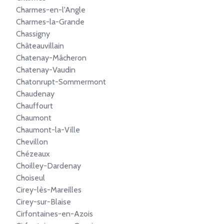
Charmes-en-l'Angle
Charmes-la-Grande
Chassigny
Châteauvillain
Chatenay-Mâcheron
Chatenay-Vaudin
Chatonrupt-Sommermont
Chaudenay
Chauffourt
Chaumont
Chaumont-la-Ville
Chevillon
Chézeaux
Choilley-Dardenay
Choiseul
Cirey-lès-Mareilles
Cirey-sur-Blaise
Cirfontaines-en-Azois