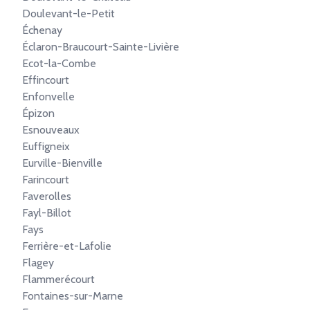
Doulevant-le-Petit
Échenay
Éclaron-Braucourt-Sainte-Livière
Ecot-la-Combe
Effincourt
Enfonvelle
Épizon
Esnouveaux
Euffigneix
Eurville-Bienville
Farincourt
Faverolles
Fayl-Billot
Fays
Ferrière-et-Lafolie
Flagey
Flammerécourt
Fontaines-sur-Marne