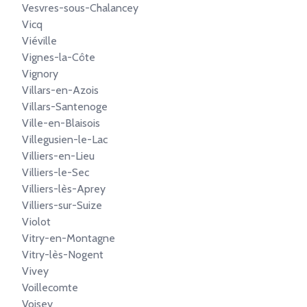
Vesvres-sous-Chalancey
Vicq
Viéville
Vignes-la-Côte
Vignory
Villars-en-Azois
Villars-Santenoge
Ville-en-Blaisois
Villegusien-le-Lac
Villiers-en-Lieu
Villiers-le-Sec
Villiers-lès-Aprey
Villiers-sur-Suize
Violot
Vitry-en-Montagne
Vitry-lès-Nogent
Vivey
Voillecomte
Voisey