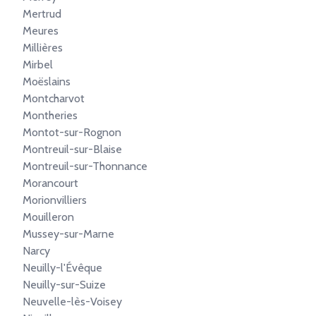
Mertrud
Meures
Millières
Mirbel
Moëslains
Montcharvot
Montheries
Montot-sur-Rognon
Montreuil-sur-Blaise
Montreuil-sur-Thonnance
Morancourt
Morionvilliers
Mouilleron
Mussey-sur-Marne
Narcy
Neuilly-l'Évêque
Neuilly-sur-Suize
Neuvelle-lès-Voisey