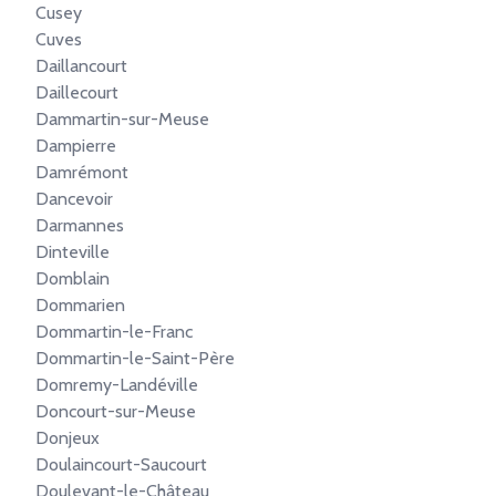
Cusey
Cuves
Daillancourt
Daillecourt
Dammartin-sur-Meuse
Dampierre
Damrémont
Dancevoir
Darmannes
Dinteville
Domblain
Dommarien
Dommartin-le-Franc
Dommartin-le-Saint-Père
Domremy-Landéville
Doncourt-sur-Meuse
Donjeux
Doulaincourt-Saucourt
Doulevant-le-Château