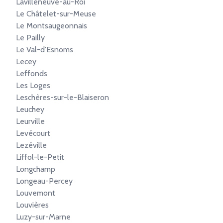
Lavilleneuve-au-Roi
Le Châtelet-sur-Meuse
Le Montsaugeonnais
Le Pailly
Le Val-d'Esnoms
Lecey
Leffonds
Les Loges
Leschères-sur-le-Blaiseron
Leuchey
Leurville
Levécourt
Lezéville
Liffol-le-Petit
Longchamp
Longeau-Percey
Louvemont
Louvières
Luzy-sur-Marne