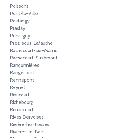
Poissons
Pont-la-Ville
Poulangy
Praslay
Pressigny
Prez-sous-Lafauche
Rachecourt-sur-Marne
Rachecourt-Suzémont
Rançonnières
Rangecourt
Rennepont
Reynel
Riaucourt
Richebourg
Rimaucourt
Rives Dervoises
Rivière-les-Fosses
Rivières-le-Bois