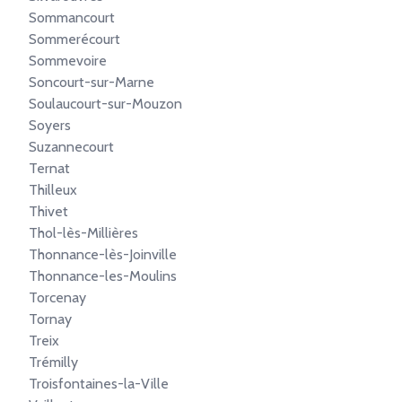
Sommancourt
Sommerécourt
Sommevoire
Soncourt-sur-Marne
Soulaucourt-sur-Mouzon
Soyers
Suzannecourt
Ternat
Thilleux
Thivet
Thol-lès-Millières
Thonnance-lès-Joinville
Thonnance-les-Moulins
Torcenay
Tornay
Treix
Trémilly
Troisfontaines-la-Ville