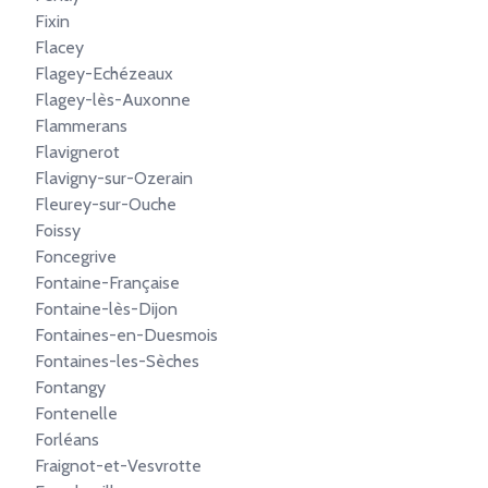
Fixin
Flacey
Flagey-Echézeaux
Flagey-lès-Auxonne
Flammerans
Flavignerot
Flavigny-sur-Ozerain
Fleurey-sur-Ouche
Foissy
Foncegrive
Fontaine-Française
Fontaine-lès-Dijon
Fontaines-en-Duesmois
Fontaines-les-Sèches
Fontangy
Fontenelle
Forléans
Fraignot-et-Vesvrotte