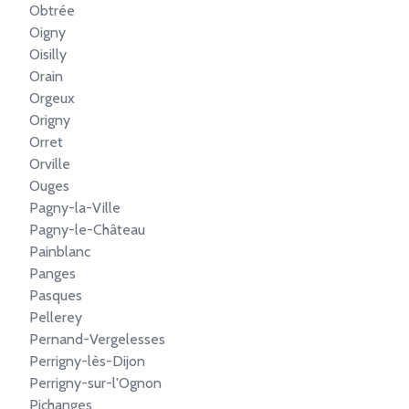
Obtrée
Oigny
Oisilly
Orain
Orgeux
Origny
Orret
Orville
Ouges
Pagny-la-Ville
Pagny-le-Château
Painblanc
Panges
Pasques
Pellerey
Pernand-Vergelesses
Perrigny-lès-Dijon
Perrigny-sur-l'Ognon
Pichanges