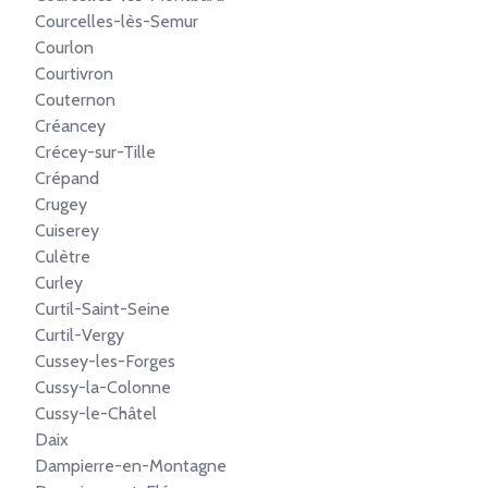
Courcelles-lès-Semur
Courlon
Courtivron
Couternon
Créancey
Crécey-sur-Tille
Crépand
Crugey
Cuiserey
Culètre
Curley
Curtil-Saint-Seine
Curtil-Vergy
Cussey-les-Forges
Cussy-la-Colonne
Cussy-le-Châtel
Daix
Dampierre-en-Montagne