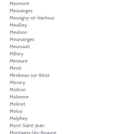
Mesmont
Messanges
Messigny-et-Vantoux
Meuilley
Meulson
Meursanges
Meursault
Millery
Mimeure
Minot
Mirebeau-sur-Bèze
Missery
Moitron
Molesme
Molinot
Moloy
Molphey
Mont-Saint-Jean
Montagny-lès-Beaune