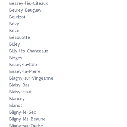
Bessey-lès-Cîteaux
Beurey-Bauguay
Beurizot
Bévy
Bèze
Bézouotte
Billey
Billy-lès-Chanceaux
Binges
Bissey-la-Côte
Bissey-la-Pierre
Blagny-sur-Vingeanne
Blaisy-Bas
Blaisy-Haut
Blancey
Blanot
Bligny-le-Sec
Bligny-lès-Beaune
Bligny-sur-Ouche