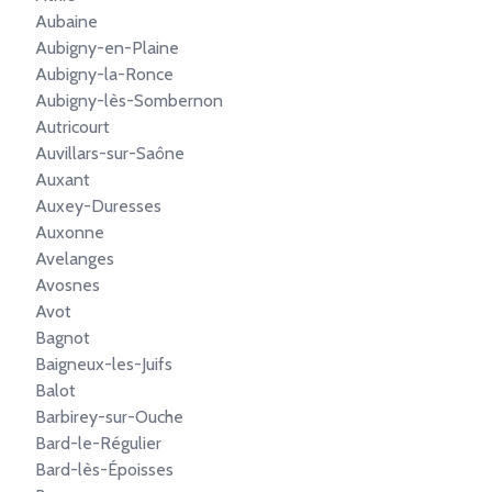
Aubaine
Aubigny-en-Plaine
Aubigny-la-Ronce
Aubigny-lès-Sombernon
Autricourt
Auvillars-sur-Saône
Auxant
Auxey-Duresses
Auxonne
Avelanges
Avosnes
Avot
Bagnot
Baigneux-les-Juifs
Balot
Barbirey-sur-Ouche
Bard-le-Régulier
Bard-lès-Époisses