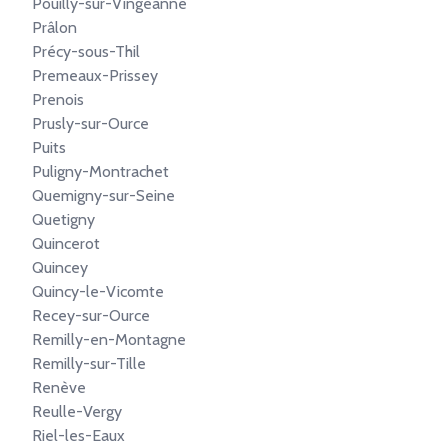
Pouilly-sur-Vingeanne
Prâlon
Précy-sous-Thil
Premeaux-Prissey
Prenois
Prusly-sur-Ource
Puits
Puligny-Montrachet
Quemigny-sur-Seine
Quetigny
Quincerot
Quincey
Quincy-le-Vicomte
Recey-sur-Ource
Remilly-en-Montagne
Remilly-sur-Tille
Renève
Reulle-Vergy
Riel-les-Eaux