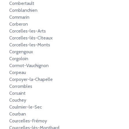
Combertault
Comblanchien
Commarin
Corberon
Corcelles-les-Arts
Corcelles-lès-Cîteaux
Corcelles-les-Monts
Corgengoux
Corgoloin
Cormot-Vauchignon
Corpeau
Corpoyer-la-Chapelle
Corrombles
Corsaint
Couchey
Coulmier-le-Sec
Courban
Courcelles-Frémoy
Courcelles-lès-Montbard