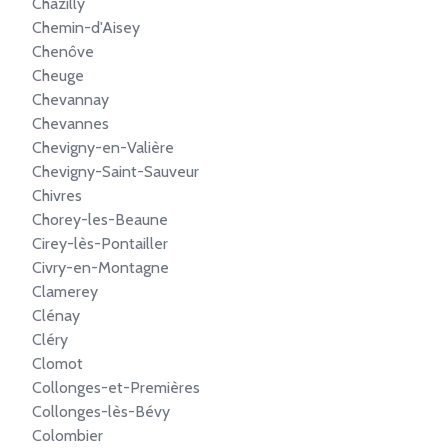
Chazilly
Chemin-d'Aisey
Chenôve
Cheuge
Chevannay
Chevannes
Chevigny-en-Valière
Chevigny-Saint-Sauveur
Chivres
Chorey-les-Beaune
Cirey-lès-Pontailler
Civry-en-Montagne
Clamerey
Clénay
Cléry
Clomot
Collonges-et-Premières
Collonges-lès-Bévy
Colombier