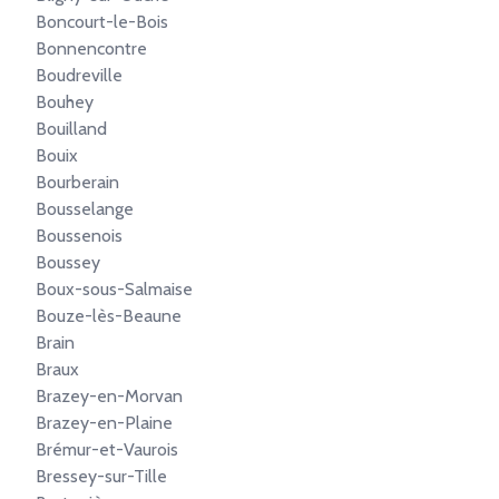
Boncourt-le-Bois
Bonnencontre
Boudreville
Bouhey
Bouilland
Bouix
Bourberain
Bousselange
Boussenois
Boussey
Boux-sous-Salmaise
Bouze-lès-Beaune
Brain
Braux
Brazey-en-Morvan
Brazey-en-Plaine
Brémur-et-Vaurois
Bressey-sur-Tille