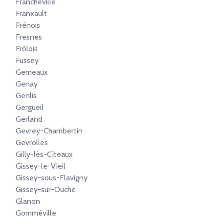
Francheville
Franxault
Frénois
Fresnes
Frôlois
Fussey
Gemeaux
Genay
Genlis
Gergueil
Gerland
Gevrey-Chambertin
Gevrolles
Gilly-lès-Cîteaux
Gissey-le-Vieil
Gissey-sous-Flavigny
Gissey-sur-Ouche
Glanon
Gomméville