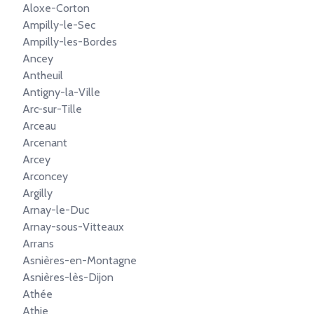
Aloxe-Corton
Ampilly-le-Sec
Ampilly-les-Bordes
Ancey
Antheuil
Antigny-la-Ville
Arc-sur-Tille
Arceau
Arcenant
Arcey
Arconcey
Argilly
Arnay-le-Duc
Arnay-sous-Vitteaux
Arrans
Asnières-en-Montagne
Asnières-lès-Dijon
Athée
Athie