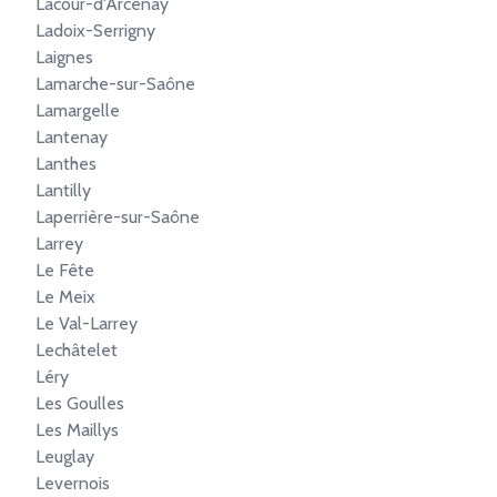
Lacour-d'Arcenay
Ladoix-Serrigny
Laignes
Lamarche-sur-Saône
Lamargelle
Lantenay
Lanthes
Lantilly
Laperrière-sur-Saône
Larrey
Le Fête
Le Meix
Le Val-Larrey
Lechâtelet
Léry
Les Goulles
Les Maillys
Leuglay
Levernois