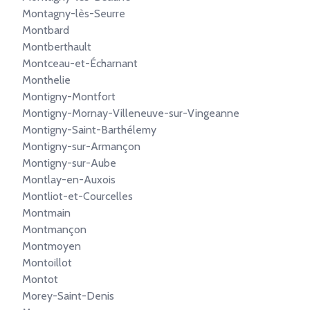
Montagny-lès-Seurre
Montbard
Montberthault
Montceau-et-Écharnant
Monthelie
Montigny-Montfort
Montigny-Mornay-Villeneuve-sur-Vingeanne
Montigny-Saint-Barthélemy
Montigny-sur-Armançon
Montigny-sur-Aube
Montlay-en-Auxois
Montliot-et-Courcelles
Montmain
Montmançon
Montmoyen
Montoillot
Montot
Morey-Saint-Denis