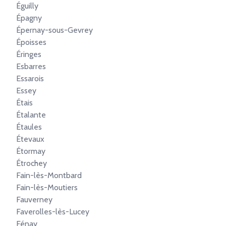
Éguilly
Épagny
Épernay-sous-Gevrey
Époisses
Éringes
Esbarres
Essarois
Essey
Étais
Étalante
Étaules
Étevaux
Étormay
Étrochey
Fain-lès-Montbard
Fain-lès-Moutiers
Fauverney
Faverolles-lès-Lucey
Fénay