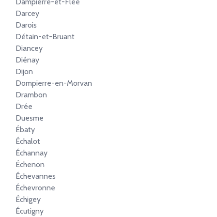
Dampierre-et-Flée
Darcey
Darois
Détain-et-Bruant
Diancey
Diénay
Dijon
Dompierre-en-Morvan
Drambon
Drée
Duesme
Ébaty
Échalot
Échannay
Échenon
Échevannes
Échevronne
Échigey
Écutigny