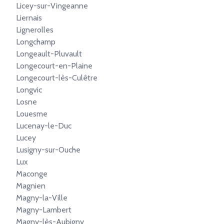
Licey-sur-Vingeanne
Liernais
Lignerolles
Longchamp
Longeault-Pluvault
Longecourt-en-Plaine
Longecourt-lès-Culêtre
Longvic
Losne
Louesme
Lucenay-le-Duc
Lucey
Lusigny-sur-Ouche
Lux
Maconge
Magnien
Magny-la-Ville
Magny-Lambert
Magny-lès-Aubigny