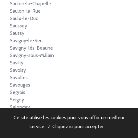
Saulon-la-Chapelle
Saulon-la-Rue
Saulx-le-Duc
Saussey
Saussy
Savigny-le-Sec
Savigny-lès-Beaune
Savigny-sous-Mâlain
Savilly
Savoisy
Savolles
Savouges
Segrois
Seigny
Selongey
Semarey
Ce site utilise les cookies pour vous offrir un meilleur
Semezanges
service
✓ Cliquez ici pour accepter
Semond
Semur-en-Auxois