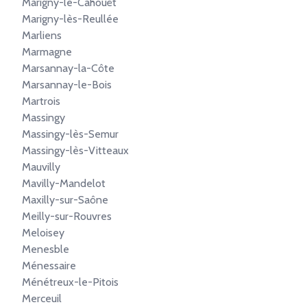
Marigny-le-Cahouët
Marigny-lès-Reullée
Marliens
Marmagne
Marsannay-la-Côte
Marsannay-le-Bois
Martrois
Massingy
Massingy-lès-Semur
Massingy-lès-Vitteaux
Mauvilly
Mavilly-Mandelot
Maxilly-sur-Saône
Meilly-sur-Rouvres
Meloisey
Menesble
Ménessaire
Ménétreux-le-Pitois
Merceuil