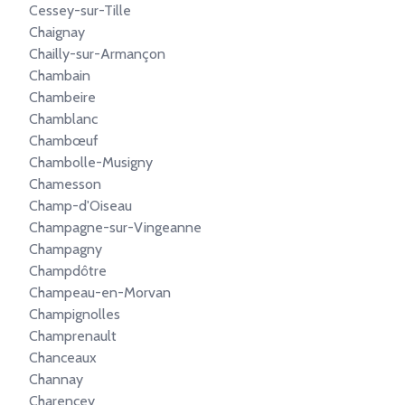
Cessey-sur-Tille
Chaignay
Chailly-sur-Armançon
Chambain
Chambeire
Chamblanc
Chambœuf
Chambolle-Musigny
Chamesson
Champ-d'Oiseau
Champagne-sur-Vingeanne
Champagny
Champdôtre
Champeau-en-Morvan
Champignolles
Champrenault
Chanceaux
Channay
Charencey