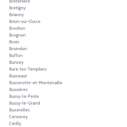
Bretenière
Bretigny
Brianny
Brion-sur-Ource
Brochon
Brognon
Broin
Broindon
Buffon
Buncey
Bure-les-Templiers
Busseaut
Busserotte-et-Montenaille
Bussières
Bussy-la-Pesle
Bussy-le-Grand
Buxerolles
Censerey
Cérilly