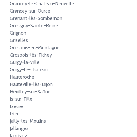
Grancey-le-Château-Neuvelle
Grancey-sur-Ource
Grenant-lès-Sombernon
Grésigny-Sainte-Reine
Grignon
Griselles
Grosbois-en-Montagne
Grosbois-lès-Tichey
Gurgy-la-Ville
Gurgy-le-Château
Hauteroche
Hauteville-lès-Dijon
Heuilley-sur-Saône
Is-sur-Tille
Izeure
Izier
Jailly-les-Moulins
Jallanges
Jancigny