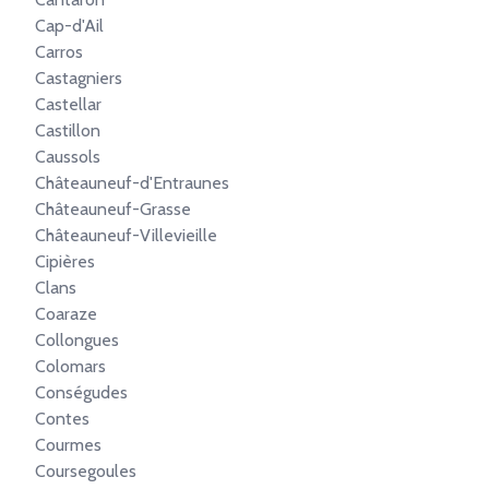
Cap-d'Ail
Carros
Castagniers
Castellar
Castillon
Caussols
Châteauneuf-d'Entraunes
Châteauneuf-Grasse
Châteauneuf-Villevieille
Cipières
Clans
Coaraze
Collongues
Colomars
Conségudes
Contes
Courmes
Coursegoules