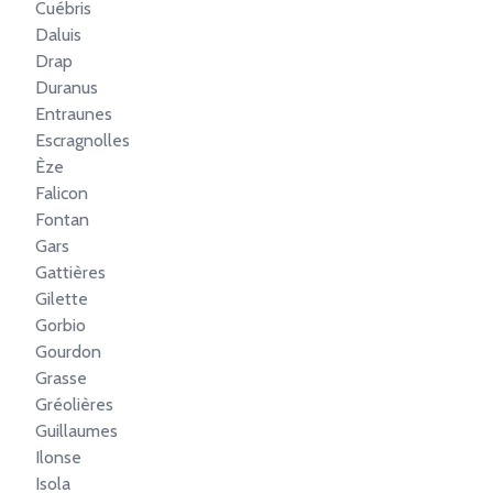
Cuébris
Daluis
Drap
Duranus
Entraunes
Escragnolles
Èze
Falicon
Fontan
Gars
Gattières
Gilette
Gorbio
Gourdon
Grasse
Gréolières
Guillaumes
Ilonse
Isola