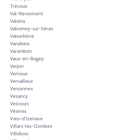
Trévoux
Val-Revermont
Valeins
Valromey-sur-Séran
Valserhône
Vandeins
Varambon
Vaux-en-Bugey
Verjon
Vernoux
Versailleux
Versonnex
Vesancy
Vescours
Vésines
Vieu-d'Izenave
Villars-les-Dombes
Villebois