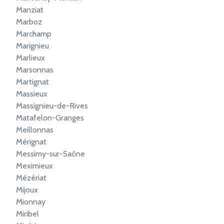
Manziat
Marboz
Marchamp
Marignieu
Marlieux
Marsonnas
Martignat
Massieux
Massignieu-de-Rives
Matafelon-Granges
Meillonnas
Mérignat
Messimy-sur-Saône
Meximieux
Mézériat
Mijoux
Mionnay
Miribel