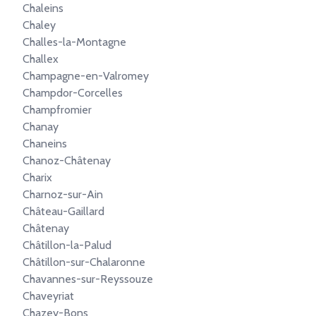
Chaleins
Chaley
Challes-la-Montagne
Challex
Champagne-en-Valromey
Champdor-Corcelles
Champfromier
Chanay
Chaneins
Chanoz-Châtenay
Charix
Charnoz-sur-Ain
Château-Gaillard
Châtenay
Châtillon-la-Palud
Châtillon-sur-Chalaronne
Chavannes-sur-Reyssouze
Chaveyriat
Chazey-Bons