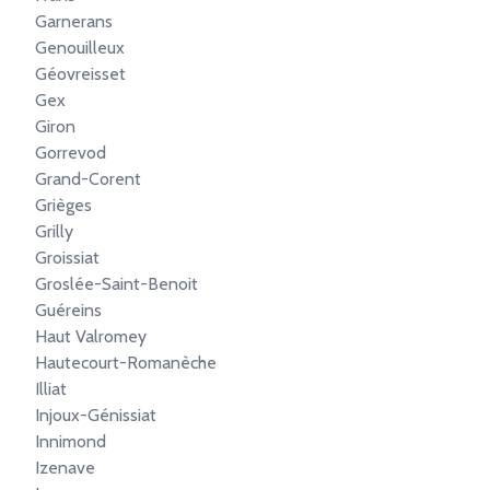
Garnerans
Genouilleux
Géovreisset
Gex
Giron
Gorrevod
Grand-Corent
Grièges
Grilly
Groissiat
Groslée-Saint-Benoit
Guéreins
Haut Valromey
Hautecourt-Romanèche
Illiat
Injoux-Génissiat
Innimond
Izenave