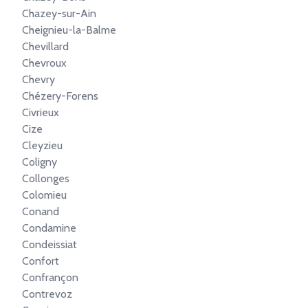
Chazey-sur-Ain
Cheignieu-la-Balme
Chevillard
Chevroux
Chevry
Chézery-Forens
Civrieux
Cize
Cleyzieu
Coligny
Collonges
Colomieu
Conand
Condamine
Condeissiat
Confort
Confrançon
Contrevoz