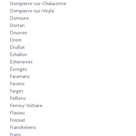
Dompierre-sur-Chalaronne
Dompierre-sur-Veyle
Domsure
Dortan
Douvres
Drom
Druillat
Échallon
Échenevex
Évosges
Faramans
Fareins
Farges
Feillens
Ferney-Voltaire
Flaxieu
Foissiat
Francheleins
Frans