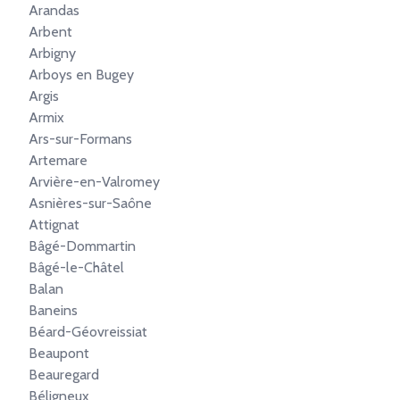
Arandas
Arbent
Arbigny
Arboys en Bugey
Argis
Armix
Ars-sur-Formans
Artemare
Arvière-en-Valromey
Asnières-sur-Saône
Attignat
Bâgé-Dommartin
Bâgé-le-Châtel
Balan
Baneins
Béard-Géovreissiat
Beaupont
Beauregard
Béligneux