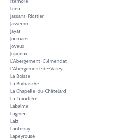
Izernore
Izieu
Jassans-Riottier
Jasseron
Jayat
Journans
Joyeux
Jujurieux
L'Abergement-Clémenciat
L'Abergement-de-Varey
La Boisse
La Burbanche
La Chapelle-du-Châtelard
La Tranclière
Labalme
Lagnieu
Laiz
Lantenay
Lapeyrouse