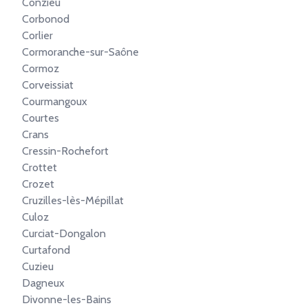
Conzieu
Corbonod
Corlier
Cormoranche-sur-Saône
Cormoz
Corveissiat
Courmangoux
Courtes
Crans
Cressin-Rochefort
Crottet
Crozet
Cruzilles-lès-Mépillat
Culoz
Curciat-Dongalon
Curtafond
Cuzieu
Dagneux
Divonne-les-Bains