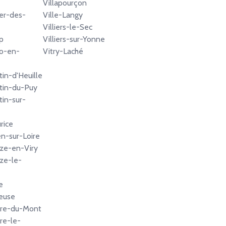
Villapourçon
er-des-
Ville-Langy
Villiers-le-Sec
p
Villiers-sur-Yonne
lo-en-
Vitry-Laché
tin-d'Heuille
tin-du-Puy
tin-sur-
rice
n-sur-Loire
ize-en-Viry
ize-le-
e
euse
rre-du-Mont
re-le-