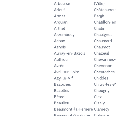
Arbourse
(Ville)
Arleuf
Châteauneu
Armes
Bargis
Arquian
Châtillon-e
Arthel
Châtin
Arzembouy
Chaulgnes
Asnan
Chaumard
Asnois
Chaumot
Aunay-en-Bazois
Chazeuil
Authiou
Chevannes-
Avrée
Chevenon
Avril-sur-Loire
Chevroches
Azy-le-Vif
Chiddes
Bazoches
Chitry-les-
Bazolles
Chougny
Béard
Ciez
Beaulieu
Cizely
Beaumont-la-Ferrière
Clamecy
Beaumont-Sardolles
Colméry