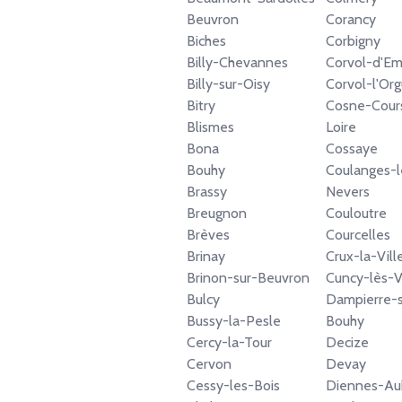
Beuvron
Corancy
Biches
Corbigny
Billy-Chevannes
Corvol-d'E
Billy-sur-Oisy
Corvol-l'Org
Bitry
Cosne-Cours
Blismes
Loire
Bona
Cossaye
Bouhy
Coulanges-l
Brassy
Nevers
Breugnon
Couloutre
Brèves
Courcelles
Brinay
Crux-la-Vill
Brinon-sur-Beuvron
Cuncy-lès-V
Bulcy
Dampierre-
Bussy-la-Pesle
Bouhy
Cercy-la-Tour
Decize
Cervon
Devay
Cessy-les-Bois
Diennes-Au