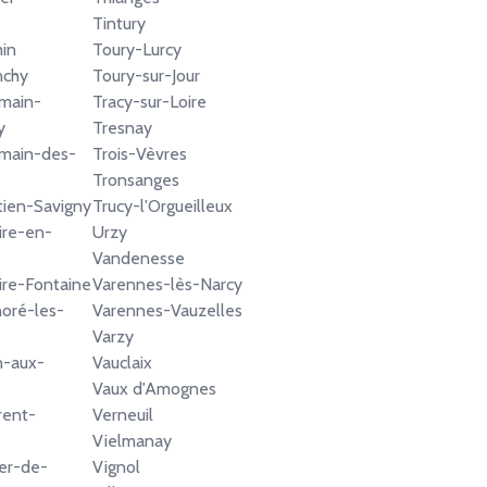
Tintury
min
Toury-Lurcy
nchy
Toury-sur-Jour
main-
Tracy-sur-Loire
y
Tresnay
rmain-des-
Trois-Vèvres
Tronsanges
tien-Savigny
Trucy-l'Orgueilleux
ire-en-
Urzy
Vandenesse
aire-Fontaine
Varennes-lès-Narcy
oré-les-
Varennes-Vauzelles
Varzy
n-aux-
Vauclaix
Vaux d'Amognes
rent-
Verneuil
Vielmanay
er-de-
Vignol