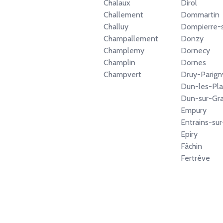
Chalaux
Dirol
Challement
Dommartin
Challuy
Dompierre-s
Champallement
Donzy
Champlemy
Dornecy
Champlin
Dornes
Champvert
Druy-Parign
Dun-les-Pla
Dun-sur-Gr
Empury
Entrains-su
Epiry
Fâchin
Fertrève