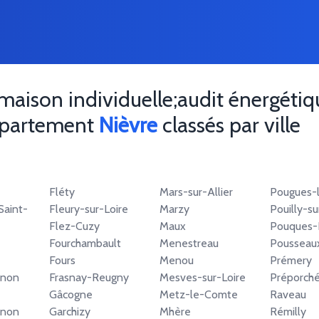
maison individuelle;audit énergéti
département
Nièvre
classés par ville
Fléty
Mars-sur-Allier
Pougues-
aint-
Fleury-sur-Loire
Marzy
Pouilly-su
Flez-Cuzy
Maux
Pouques-
Fourchambault
Menestreau
Pousseau
Fours
Menou
Prémery
inon
Frasnay-Reugny
Mesves-sur-Loire
Préporch
Gâcogne
Metz-le-Comte
Raveau
inon
Garchizy
Mhère
Rémilly