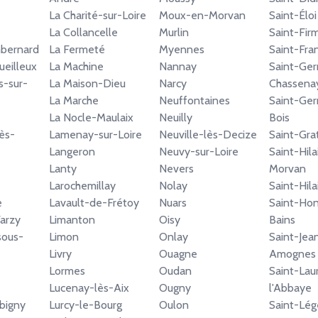
La Charité-sur-Loire
Moux-en-Morvan
Saint-Éloi
La Collancelle
Murlin
Saint-Fir
mbernard
La Fermeté
Myennes
Saint-Fra
ueilleux
La Machine
Nannay
Saint-Ger
-sur-
La Maison-Dieu
Narcy
Chassena
La Marche
Neuffontaines
Saint-Ge
La Nocle-Maulaix
Neuilly
Bois
ès-
Lamenay-sur-Loire
Neuville-lès-Decize
Saint-Gra
Langeron
Neuvy-sur-Loire
Saint-Hila
Lanty
Nevers
Morvan
Larochemillay
Nolay
Saint-Hil
e
Lavault-de-Frétoy
Nuars
Saint-Hon
arzy
Limanton
Oisy
Bains
sous-
Limon
Onlay
Saint-Jea
Livry
Ouagne
Amognes
Lormes
Oudan
Saint-Lau
Lucenay-lès-Aix
Ougny
l'Abbaye
bigny
Lurcy-le-Bourg
Oulon
Saint-Lég