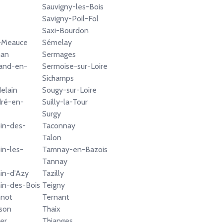
Sauvigny-les-Bois
Savigny-Poil-Fol
Saxi-Bourdon
e-Meauce
Sémelay
nan
Sermages
and-en-
Sermoise-sur-Loire
Sichamps
elain
Sougy-sur-Loire
dré-en-
Suilly-la-Tour
Surgy
in-des-
Taconnay
Talon
in-les-
Tamnay-en-Bazois
Tannay
in-d'Azy
Tazilly
in-des-Bois
Teigny
nnot
Ternant
sson
Thaix
er
Thianges