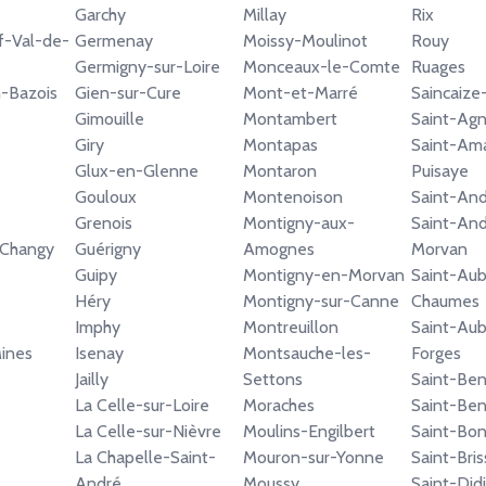
Garchy
Millay
Rix
f-Val-de-
Germenay
Moissy-Moulinot
Rouy
Germigny-sur-Loire
Monceaux-le-Comte
Ruages
n-Bazois
Gien-sur-Cure
Mont-et-Marré
Saincaiz
Gimouille
Montambert
Saint-Ag
Giry
Montapas
Saint-Am
Glux-en-Glenne
Montaron
Puisaye
Gouloux
Montenoison
Saint-And
Grenois
Montigny-aux-
Saint-An
Changy
Guérigny
Amognes
Morvan
Guipy
Montigny-en-Morvan
Saint-Aub
Héry
Montigny-sur-Canne
Chaumes
Imphy
Montreuillon
Saint-Aub
Mines
Isenay
Montsauche-les-
Forges
Jailly
Settons
Saint-Ben
La Celle-sur-Loire
Moraches
Saint-Ben
La Celle-sur-Nièvre
Moulins-Engilbert
Saint-Bo
La Chapelle-Saint-
Mouron-sur-Yonne
Saint-Bri
André
Moussy
Saint-Didi