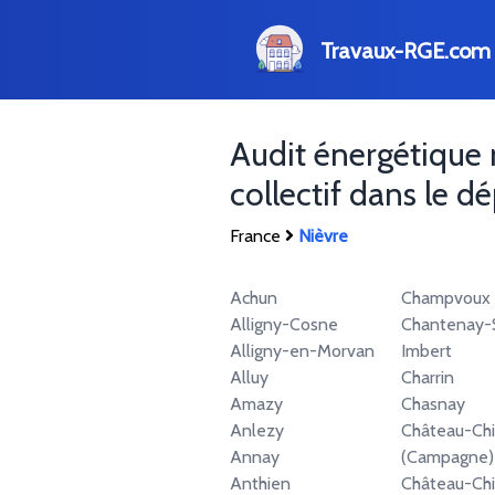
Travaux-RGE.com
Audit énergétique 
collectif dans le 
France
Nièvre
Achun
Champvoux
Alligny-Cosne
Chantenay-S
Alligny-en-Morvan
Imbert
Alluy
Charrin
Amazy
Chasnay
Anlezy
Château-Ch
Annay
(Campagne)
Anthien
Château-Ch