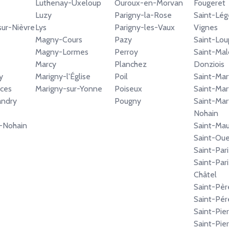
Luthenay-Uxeloup
Ouroux-en-Morvan
Fougeret
Luzy
Parigny-la-Rose
Saint-Lég
ur-Nièvre
Lys
Parigny-les-Vaux
Vignes
Magny-Cours
Pazy
Saint-Lou
Magny-Lormes
Perroy
Saint-Ma
Marcy
Planchez
Donziois
y
Marigny-l'Église
Poil
Saint-Mar
ces
Marigny-sur-Yonne
Poiseux
Saint-Mar
andry
Pougny
Saint-Mar
Nohain
r-Nohain
Saint-Mau
Saint-Oue
Saint-Par
Saint-Par
Châtel
Saint-Pèr
Saint-Pér
Saint-Pie
Saint-Pier