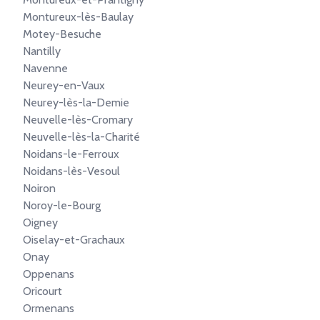
Montureux-lès-Baulay
Motey-Besuche
Nantilly
Navenne
Neurey-en-Vaux
Neurey-lès-la-Demie
Neuvelle-lès-Cromary
Neuvelle-lès-la-Charité
Noidans-le-Ferroux
Noidans-lès-Vesoul
Noiron
Noroy-le-Bourg
Oigney
Oiselay-et-Grachaux
Onay
Oppenans
Oricourt
Ormenans