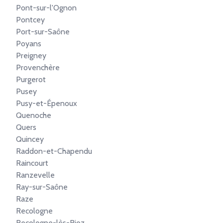
Pont-sur-l'Ognon
Pontcey
Port-sur-Saône
Poyans
Preigney
Provenchère
Purgerot
Pusey
Pusy-et-Épenoux
Quenoche
Quers
Quincey
Raddon-et-Chapendu
Raincourt
Ranzevelle
Ray-sur-Saône
Raze
Recologne
Recologne-lès-Rioz