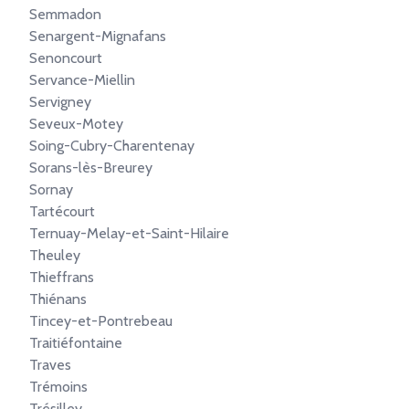
Semmadon
Senargent-Mignafans
Senoncourt
Servance-Miellin
Servigney
Seveux-Motey
Soing-Cubry-Charentenay
Sorans-lès-Breurey
Sornay
Tartécourt
Ternuay-Melay-et-Saint-Hilaire
Theuley
Thieffrans
Thiénans
Tincey-et-Pontrebeau
Traitiéfontaine
Traves
Trémoins
Trésilley