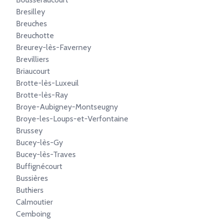
Bresilley
Breuches
Breuchotte
Breurey-lès-Faverney
Brevilliers
Briaucourt
Brotte-lès-Luxeuil
Brotte-lès-Ray
Broye-Aubigney-Montseugny
Broye-les-Loups-et-Verfontaine
Brussey
Bucey-lès-Gy
Bucey-lès-Traves
Buffignécourt
Bussières
Buthiers
Calmoutier
Cemboing