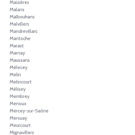
Maizières
Malans
Malbouhans
Malvillers
Mandrevillars
Mantoche
Marast
Marnay
Maussans
Mélecey
Melin
Melincourt
Mélisey
Membrey
Menoux
Mercey-sur-Saône
Mersuay
Meurcourt
Mignavillers