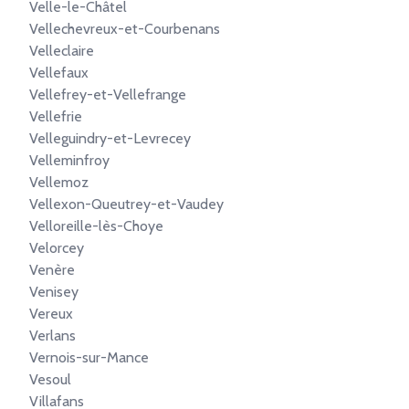
Velle-le-Châtel
Vellechevreux-et-Courbenans
Velleclaire
Vellefaux
Vellefrey-et-Vellefrange
Vellefrie
Velleguindry-et-Levrecey
Velleminfroy
Vellemoz
Vellexon-Queutrey-et-Vaudey
Velloreille-lès-Choye
Velorcey
Venère
Venisey
Vereux
Verlans
Vernois-sur-Mance
Vesoul
Villafans