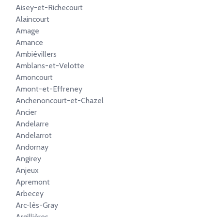
Aisey-et-Richecourt
Alaincourt
Amage
Amance
Ambiévillers
Amblans-et-Velotte
Amoncourt
Amont-et-Effreney
Anchenoncourt-et-Chazel
Ancier
Andelarre
Andelarrot
Andornay
Angirey
Anjeux
Apremont
Arbecey
Arc-lès-Gray
Argillières