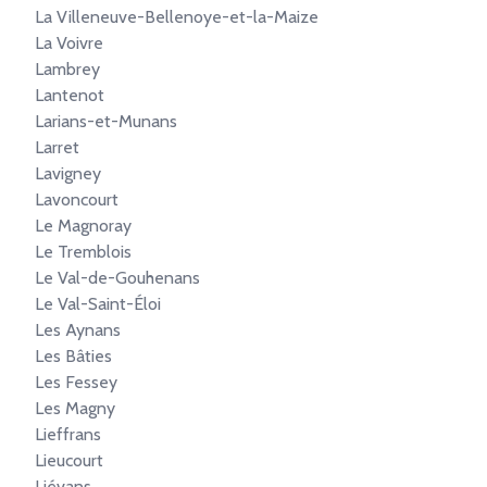
La Villeneuve-Bellenoye-et-la-Maize
La Voivre
Lambrey
Lantenot
Larians-et-Munans
Larret
Lavigney
Lavoncourt
Le Magnoray
Le Tremblois
Le Val-de-Gouhenans
Le Val-Saint-Éloi
Les Aynans
Les Bâties
Les Fessey
Les Magny
Lieffrans
Lieucourt
Liévans