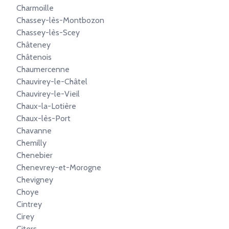
Charmoille
Chassey-lès-Montbozon
Chassey-lès-Scey
Châteney
Châtenois
Chaumercenne
Chauvirey-le-Châtel
Chauvirey-le-Vieil
Chaux-la-Lotière
Chaux-lès-Port
Chavanne
Chemilly
Chenebier
Chenevrey-et-Morogne
Chevigney
Choye
Cintrey
Cirey
Citers