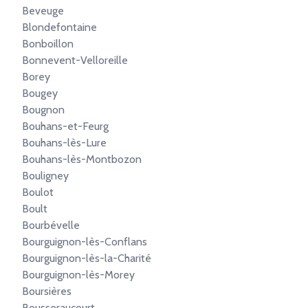
Beveuge
Blondefontaine
Bonboillon
Bonnevent-Velloreille
Borey
Bougey
Bougnon
Bouhans-et-Feurg
Bouhans-lès-Lure
Bouhans-lès-Montbozon
Bouligney
Boulot
Boult
Bourbévelle
Bourguignon-lès-Conflans
Bourguignon-lès-la-Charité
Bourguignon-lès-Morey
Boursières
Bousseraucourt