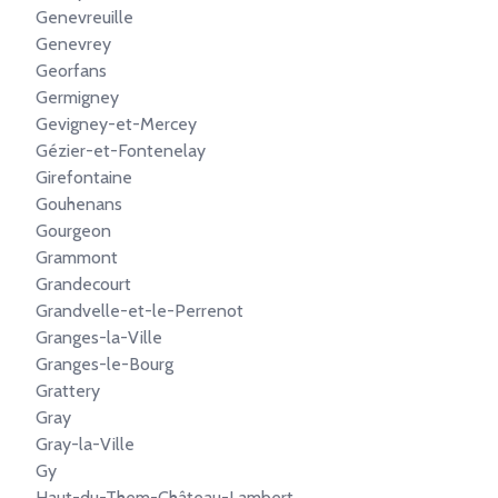
Genevreuille
Genevrey
Georfans
Germigney
Gevigney-et-Mercey
Gézier-et-Fontenelay
Girefontaine
Gouhenans
Gourgeon
Grammont
Grandecourt
Grandvelle-et-le-Perrenot
Granges-la-Ville
Granges-le-Bourg
Grattery
Gray
Gray-la-Ville
Gy
Haut-du-Them-Château-Lambert