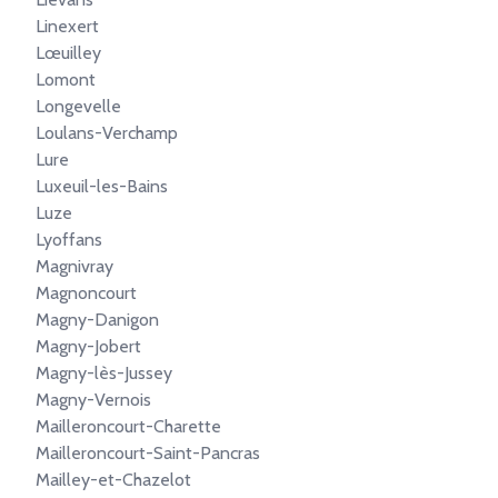
Linexert
Lœuilley
Lomont
Longevelle
Loulans-Verchamp
Lure
Luxeuil-les-Bains
Luze
Lyoffans
Magnivray
Magnoncourt
Magny-Danigon
Magny-Jobert
Magny-lès-Jussey
Magny-Vernois
Mailleroncourt-Charette
Mailleroncourt-Saint-Pancras
Mailley-et-Chazelot