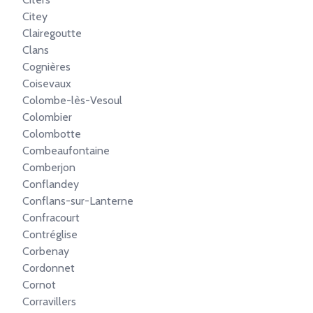
Citey
Clairegoutte
Clans
Cognières
Coisevaux
Colombe-lès-Vesoul
Colombier
Colombotte
Combeaufontaine
Comberjon
Conflandey
Conflans-sur-Lanterne
Confracourt
Contréglise
Corbenay
Cordonnet
Cornot
Corravillers