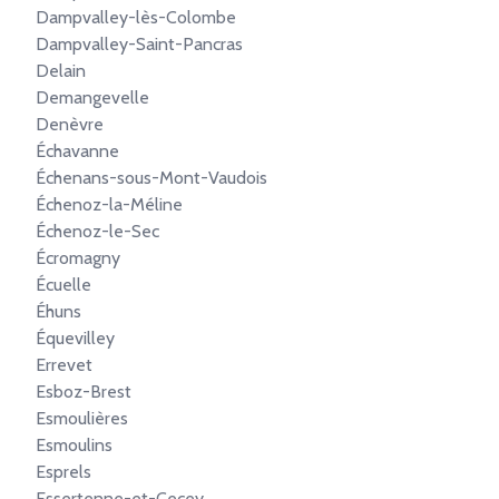
Dampvalley-lès-Colombe
Dampvalley-Saint-Pancras
Delain
Demangevelle
Denèvre
Échavanne
Échenans-sous-Mont-Vaudois
Échenoz-la-Méline
Échenoz-le-Sec
Écromagny
Écuelle
Éhuns
Équevilley
Errevet
Esboz-Brest
Esmoulières
Esmoulins
Esprels
Essertenne-et-Cecey