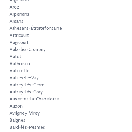
Aroz
Arpenans
Arsans
Athesans-Étroitefontaine
Attricourt
Augicourt
Aulx-lès-Cromary
Autet
Authoison
Autoreille
Autrey-le-Vay
Autrey-lès-Cerre
Autrey-lès-Gray
Auvet-et-la-Chapelotte
Auxon
Avrigney-Virey
Baignes
Bard-lès-Pesmes