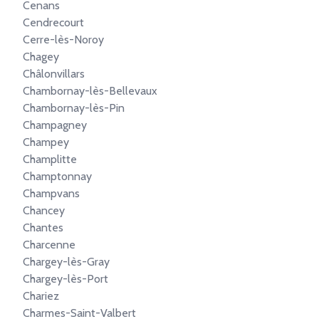
Cenans
Cendrecourt
Cerre-lès-Noroy
Chagey
Châlonvillars
Chambornay-lès-Bellevaux
Chambornay-lès-Pin
Champagney
Champey
Champlitte
Champtonnay
Champvans
Chancey
Chantes
Charcenne
Chargey-lès-Gray
Chargey-lès-Port
Chariez
Charmes-Saint-Valbert