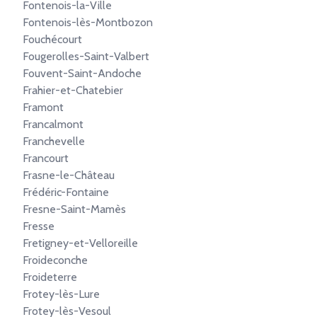
Fontenois-la-Ville
Fontenois-lès-Montbozon
Fouchécourt
Fougerolles-Saint-Valbert
Fouvent-Saint-Andoche
Frahier-et-Chatebier
Framont
Francalmont
Franchevelle
Francourt
Frasne-le-Château
Frédéric-Fontaine
Fresne-Saint-Mamès
Fresse
Fretigney-et-Velloreille
Froideconche
Froideterre
Frotey-lès-Lure
Frotey-lès-Vesoul