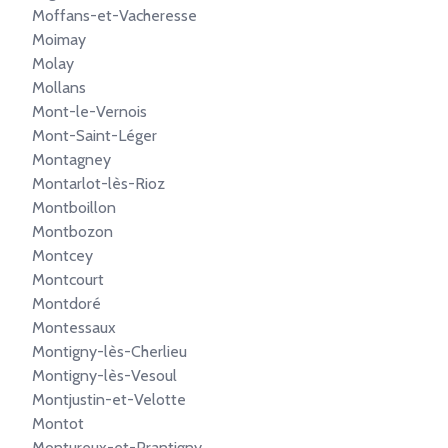
Moffans-et-Vacheresse
Moimay
Molay
Mollans
Mont-le-Vernois
Mont-Saint-Léger
Montagney
Montarlot-lès-Rioz
Montboillon
Montbozon
Montcey
Montcourt
Montdoré
Montessaux
Montigny-lès-Cherlieu
Montigny-lès-Vesoul
Montjustin-et-Velotte
Montot
Montureux-et-Prantigny