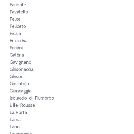
Farinole
Favalello
Felce
Feliceto
Ficaja
Focicchia
Furiani
Galéria
Gavignano
Ghisonaccia
Ghisoni
Giocatojo
Giuncaggio
Isolaccio-di-Fiumorbo
L'Île-Rousse
La Porta
Lama
Lano
Lavatoggio