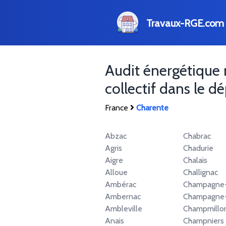
Travaux-RGE.com
Audit énergétique 
collectif dans le 
France
Charente
Abzac
Chabrac
Agris
Chadurie
Aigre
Chalais
Alloue
Challignac
Ambérac
Champagne
Ambernac
Champagne-
Ambleville
Champmillo
Anais
Champniers