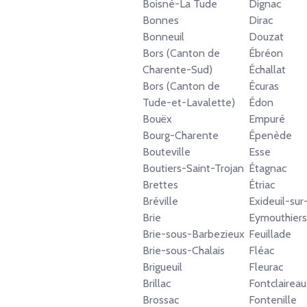
Boisné-La Tude
Dignac
Bonnes
Dirac
Bonneuil
Douzat
Bors (Canton de
Ébréon
Charente-Sud)
Échallat
Bors (Canton de
Écuras
Tude-et-Lavalette)
Édon
Bouëx
Empuré
Bourg-Charente
Épenède
Bouteville
Esse
Boutiers-Saint-Trojan
Étagnac
Brettes
Étriac
Bréville
Exideuil-su
Brie
Eymouthiers
Brie-sous-Barbezieux
Feuillade
Brie-sous-Chalais
Fléac
Brigueuil
Fleurac
Brillac
Fontclaireau
Brossac
Fontenille