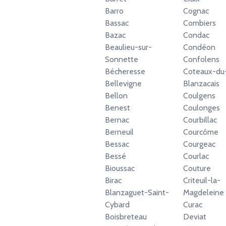
Barro
Cognac
Bassac
Combiers
Bazac
Condac
Beaulieu-sur-
Condéon
Sonnette
Confolens
Bécheresse
Coteaux-du
Bellevigne
Blanzacais
Bellon
Coulgens
Benest
Coulonges
Bernac
Courbillac
Berneuil
Courcôme
Bessac
Courgeac
Bessé
Courlac
Bioussac
Couture
Birac
Criteuil-la-
Blanzaguet-Saint-
Magdeleine
Cybard
Curac
Boisbreteau
Deviat