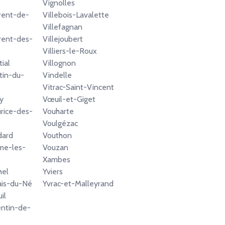
Vignolles
rent-de-
Villebois-Lavalette
Villefagnan
rent-des-
Villejoubert
Villiers-le-Roux
ial
Villognon
tin-du-
Vindelle
Vitrac-Saint-Vincent
y
Vœuil-et-Giget
rice-des-
Vouharte
Voulgézac
dard
Vouthon
me-les-
Vouzan
Xambes
hel
Yviers
ais-du-Né
Yvrac-et-Malleyrand
il
ntin-de-