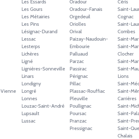
Les Essards
Oradour
Céris
Les Gours
Oradour-Fanais
Saint-Lau
Les Métairies
Orgedeuil
Cognac
Les Pins
Oriolles
Saint-Lau
Lésignac-Durand
Orival
Combes
Lessac
Paizay-Naudouin-
Saint-Mart
Lesterps
Embourie
Saint-Mar
Lichères
Palluaud
Clocher
Ligné
Parzac
Saint-Mar
Lignières-Sonneville
Passirac
Saint-Mau
Linars
Pérignac
Lions
Londigny
Pillac
Saint-Mé
r-Vienne
Longré
Plassac-Rouffiac
Saint-Mê
Lonnes
Pleuville
Carrières
Louzac-Saint-André
Poullignac
Saint-Mic
Lupsault
Poursac
Saint-Pal
Lussac
Pranzac
Saint-Preu
Pressignac
Saint-Que
Chalais