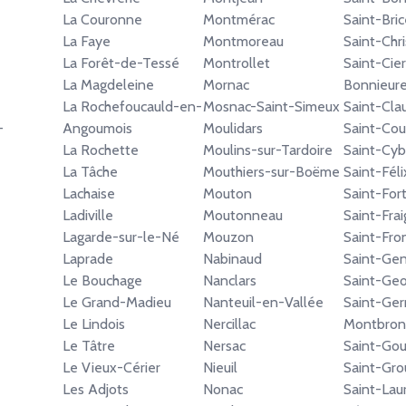
La Couronne
Montmérac
Saint-Bric
La Faye
Montmoreau
Saint-Chr
La Forêt-de-Tessé
Montrollet
Saint-Cier
La Magdeleine
Mornac
Bonnieur
La Rochefoucauld-en-
Mosnac-Saint-Simeux
Saint-Cla
-
Angoumois
Moulidars
Saint-Cou
La Rochette
Moulins-sur-Tardoire
Saint-Cy
La Tâche
Mouthiers-sur-Boëme
Saint-Féli
Lachaise
Mouton
Saint-For
Ladiville
Moutonneau
Saint-Fra
Lagarde-sur-le-Né
Mouzon
Saint-Fro
Laprade
Nabinaud
Saint-Gen
Le Bouchage
Nanclars
Saint-Geo
Le Grand-Madieu
Nanteuil-en-Vallée
Saint-Ge
Le Lindois
Nercillac
Montbron
Le Tâtre
Nersac
Saint-Gou
Le Vieux-Cérier
Nieuil
Saint-Gro
Les Adjots
Nonac
Saint-Lau