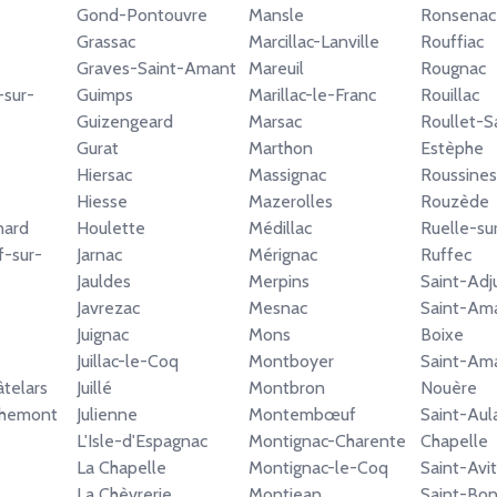
Gond-Pontouvre
Mansle
Ronsenac
Grassac
Marcillac-Lanville
Rouffiac
Graves-Saint-Amant
Mareuil
Rougnac
-sur-
Guimps
Marillac-le-Franc
Rouillac
Guizengeard
Marsac
Roullet-S
Gurat
Marthon
Estèphe
Hiersac
Massignac
Roussines
Hiesse
Mazerolles
Rouzède
nard
Houlette
Médillac
Ruelle-su
-sur-
Jarnac
Mérignac
Ruffec
Jauldes
Merpins
Saint-Adj
Javrezac
Mesnac
Saint-Am
Juignac
Mons
Boixe
Juillac-le-Coq
Montboyer
Saint-Am
telars
Juillé
Montbron
Nouère
chemont
Julienne
Montembœuf
Saint-Aula
L'Isle-d'Espagnac
Montignac-Charente
Chapelle
La Chapelle
Montignac-le-Coq
Saint-Avit
La Chèvrerie
Montjean
Saint-Bo