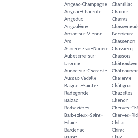
Angeac-Champagne
Chantillac
Angeac-Charente
Charmé
Angeduc
Charras
Angoulême
Chasseneuil
Ansac-sur-Vienne
Bonnieure
Ars
Chassenon
Asnières-sur-Nouère
Chassiecq
Aubeterre-sur-
Chassors
Dronne
Châteauber
Aunac-sur-Charente
Châteauneuf
Aussac-Vadalle
Charente
Baignes-Sainte-
Châtignac
Radegonde
Chazelles
Balzac
Chenon
Barbezières
Cherves-Châ
Barbezieux-Saint-
Cherves-Ri
Hilaire
Chillac
Bardenac
Chirac
Barret
Claix