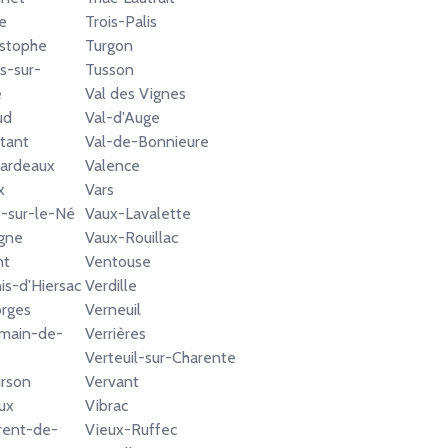
e
Trois-Palis
istophe
Turgon
s-sur-
Tusson
e
Val des Vignes
ud
Val-d'Auge
tant
Val-de-Bonnieure
bardeaux
Valence
x
Vars
t-sur-le-Né
Vaux-Lavalette
igne
Vaux-Rouillac
nt
Ventouse
is-d'Hiersac
Verdille
rges
Verneuil
rmain-de-
Verrières
Verteuil-sur-Charente
rson
Vervant
ux
Vibrac
rent-de-
Vieux-Ruffec