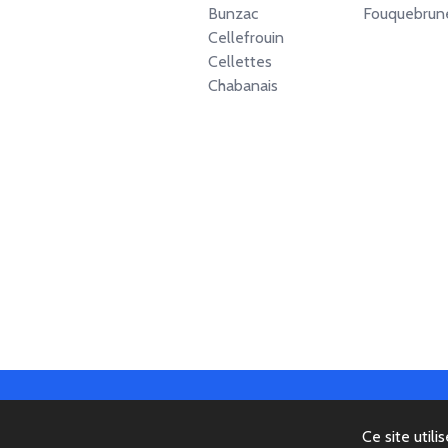
Bunzac
Fouquebrun
Cellefrouin
Cellettes
Chabanais
Ce site utili