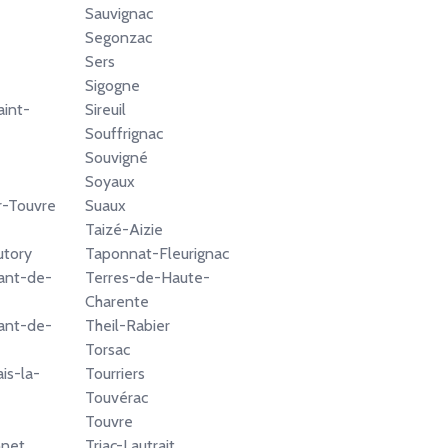
Sauvignac
Segonzac
Sers
Sigogne
aint-
Sireuil
Souffrignac
Souvigné
Soyaux
r-Touvre
Suaux
Taizé-Aizie
utory
Taponnat-Fleurignac
ant-de-
Terres-de-Haute-
Charente
ant-de-
Theil-Rabier
Torsac
is-la-
Tourriers
Touvérac
Touvre
nnet
Triac-Lautrait