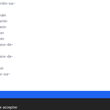
ntin-sur-
main
urnin
erin
mon
nin
pice-de-
pice-de-
ier
ix-sur-
ur accepter