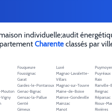
maison individuelle;audit énergéti
département
Charente
classés par vill
Fouqueure
Luxé
Puymoye
Foussignac
Magnac-Lavalette-
Puyréaux
Garat
Villars
Raix
Gardes-le-Pontaroux
Magnac-sur-Touvre
Ranville-B
-Mouton
Genac-Bignac
Maine-de-Boixe
Reignac
Vigny
Gensac-la-Pallue
Mainxe-Gondeville
Réparsac
n
Genté
Mainzac
Rioux-Mar
Gimeux
Manot
Rivières