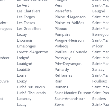
Le Vert
Pers
Saint-Mai
Les Châteliers
Pierrefitte
Beugné
Les Forges
Plaine-d'Argenson
Saint-Mai
aint-
Les Fosses
Plaine-et-Vallées
Saint-Mar
raigues
Les Groseillers
Pliboux
Saint-Mar
Lezay
Pompaire
Bernegou
Lhoumois
Pougne-Hérisson
Saint-Mar
Limalonges
Prahecq
Mâcon
Loretz-d'Argenton
Prailles-La Couarde
Saint-Mar
Rohan-
Lorigné
Pressigny
Saint-Mai
Loubigné
Prin-Deyrançon
Saint-Mar
Loubillé
Puihardy
Sanzay
Louin
Reffannes
Saint-Mar
ouvre
Louzy
Rom
Fouilloux
Luché-sur-Brioux
Romans
Saint-Max
Luché-Thouarsais
Saint Maurice Étusson
Saint-Par
pt
Lusseray
Saint-Amand-sur-
Soutiers
Luzay
Sèvre
Saint-Pau