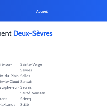
Accueil
ement
Deux-Sèvres
ré-sur-
Sainte-Verge
Saivres
in-du-Plain
Salles
in-le-Cloud
Sansais
istophe-sur-
Saurais
Sauzé-Vaussais
tant
Sciecq
-la-Lande
Scillé