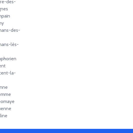
rre-des-
gnes
mpain
my
mans-des-
mans-lès-
mphorien
ent
cent-la-
anne
Gemme
éomaye
uenne
line