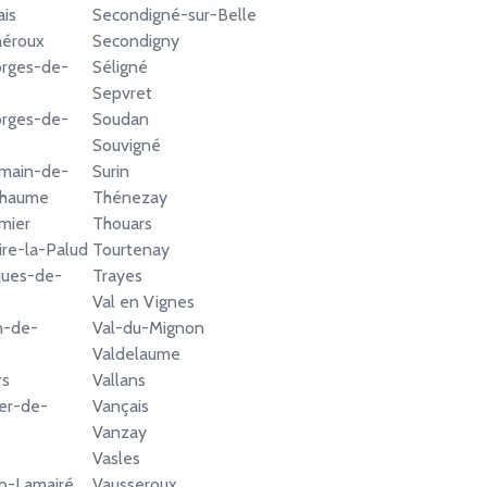
ais
Secondigné-sur-Belle
néroux
Secondigny
orges-de-
Séligné
Sepvret
orges-de-
Soudan
Souvigné
rmain-de-
Surin
Chaume
Thénezay
mier
Thouars
ire-la-Palud
Tourtenay
ques-de-
Trayes
Val en Vignes
n-de-
Val-du-Mignon
Valdelaume
rs
Vallans
er-de-
Vançais
Vanzay
Vasles
p-Lamairé
Vausseroux