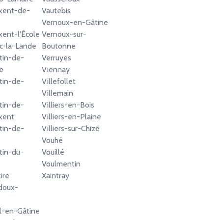
xent-de-
Vautebis
Vernoux-en-Gâtine
xent-l'École
Vernoux-sur-
c-la-Lande
Boutonne
tin-de-
Verruyes
e
Viennay
tin-de-
Villefollet
Villemain
tin-de-
Villiers-en-Bois
xent
Villiers-en-Plaine
tin-de-
Villiers-sur-Chizé
Vouhé
tin-du-
Vouillé
Voulmentin
ire
Xaintray
doux-
l-en-Gâtine