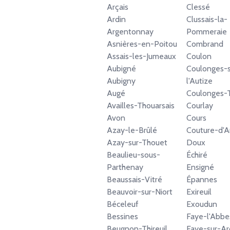
Arçais
Clessé
Ardin
Clussais-la-
Argentonnay
Pommeraie
Asnières-en-Poitou
Combrand
Assais-les-Jumeaux
Coulon
Aubigné
Coulonges-s
Aubigny
l'Autize
Augé
Coulonges-T
Availles-Thouarsais
Courlay
Avon
Cours
Azay-le-Brûlé
Couture-d'
Azay-sur-Thouet
Doux
Beaulieu-sous-
Échiré
Parthenay
Ensigné
Beaussais-Vitré
Épannes
Beauvoir-sur-Niort
Exireuil
Béceleuf
Exoudun
Bessines
Faye-l'Abbe
Beugnon-Thireuil
Faye-sur-Ar