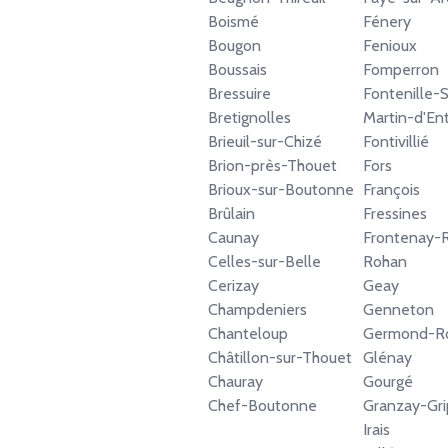
Boismé
Fénery
Bougon
Fenioux
Boussais
Fomperron
Bressuire
Fontenille-S
Bretignolles
Martin-d'Ent
Brieuil-sur-Chizé
Fontivillié
Brion-près-Thouet
Fors
Brioux-sur-Boutonne
François
Brûlain
Fressines
Caunay
Frontenay-
Celles-sur-Belle
Rohan
Cerizay
Geay
Champdeniers
Genneton
Chanteloup
Germond-R
Châtillon-sur-Thouet
Glénay
Chauray
Gourgé
Chef-Boutonne
Granzay-Gri
Irais