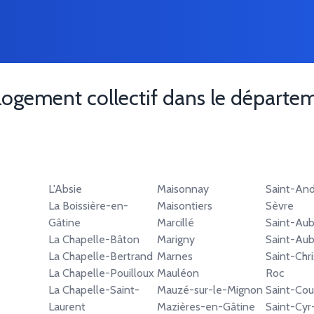
logement collectif dans le départ
L'Absie
Maisonnay
Saint-And
La Boissière-en-
Maisontiers
Sèvre
Gâtine
Marcillé
Saint-Aub
La Chapelle-Bâton
Marigny
Saint-Aub
La Chapelle-Bertrand
Marnes
Saint-Chr
La Chapelle-Pouilloux
Mauléon
Roc
La Chapelle-Saint-
Mauzé-sur-le-Mignon
Saint-Cou
Laurent
Mazières-en-Gâtine
Saint-Cyr