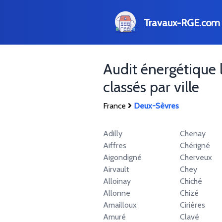
Travaux-RGE.com
Audit énergétique 
classés par ville
France
Deux-Sèvres
Adilly
Chenay
Aiffres
Chérigné
Aigondigné
Cherveux
Airvault
Chey
Alloinay
Chiché
Allonne
Chizé
Amailloux
Cirières
Amuré
Clavé