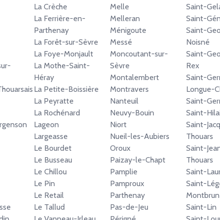
La Crèche
Melle
Saint-Gel
La Ferrière-en-
Melleran
Saint-Gé
Parthenay
Ménigoute
Saint-Ge
La Forêt-sur-Sèvre
Messé
Noisné
La Foye-Monjault
Moncoutant-sur-
Saint-Ge
ur-
La Mothe-Saint-
Sèvre
Rex
Héray
Montalembert
Saint-Ge
houarsais
La Petite-Boissière
Montravers
Longue-
La Peyratte
Nanteuil
Saint-Ger
La Rochénard
Neuvy-Bouin
Saint-Hila
Argenson
Lageon
Niort
Saint-Jac
Largeasse
Nueil-les-Aubiers
Thouars
Le Bourdet
Oroux
Saint-Jea
Le Busseau
Paizay-le-Chapt
Thouars
Le Chillou
Pamplie
Saint-Lau
Le Pin
Pamproux
Saint-Lég
Le Retail
Parthenay
Montbrun
sse
Le Tallud
Pas-de-Jeu
Saint-Lin
din
Le Vanneau-Irleau
Périgné
Saint-Lou