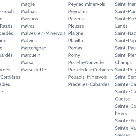
Magrie
Peyriac-Minervois
Saint-Mart
e-Sault
Mailhac
Peyrolles
Saint-Mar
e
Maisons
Pezens
Saint-Mic
-Razès
Malras
Pieusse
Lanès
bardès
Malves-en-Minervois
Plaigne
Saint-Naz
ude
Malviès
Plavilla
Saint-Pap
e
Marcorignan
Pomas
Saint-Pau
bardès
Marquein
Pomy
Saint-Pie
Marsa
Port-la-Nouvelle
Champs
ardès
Marseillette
Portel-des-Corbières
Saint-Pol
-Corbières
Pouzols-Minervois
Saint-Ser
edieu
Pradelles-Cabardès
Sainte-C
ve
Sainte-C
Guette
Sainte-C
l'Hers
Sainte-Eul
Sainte-Va
Saissac