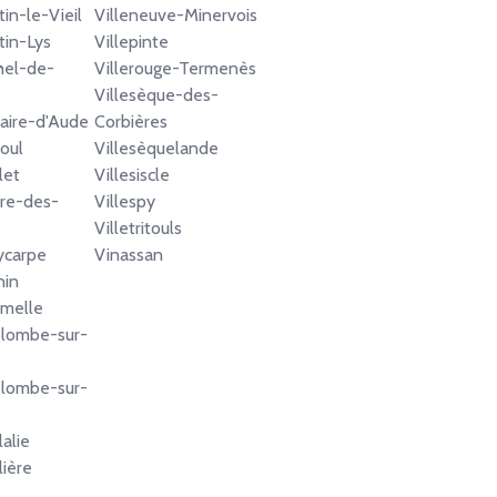
in-le-Vieil
Villeneuve-Minervois
tin-Lys
Villepinte
hel-de-
Villerouge-Termenès
Villesèque-des-
aire-d'Aude
Corbières
oul
Villesèquelande
let
Villesiscle
rre-des-
Villespy
Villetritouls
ycarpe
Vinassan
nin
amelle
olombe-sur-
olombe-sur-
alie
lière