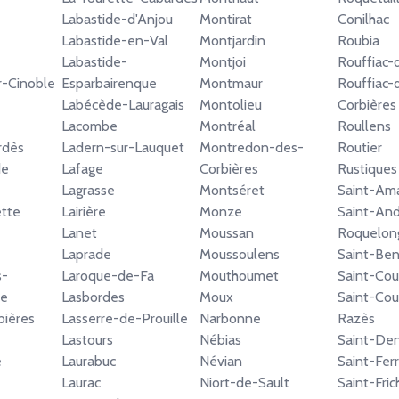
Labastide-d'Anjou
Montirat
Conilhac
Labastide-en-Val
Montjardin
Roubia
Labastide-
Montjoi
Rouffiac-
r-Cinoble
Esparbairenque
Montmaur
Rouffiac-
Labécède-Lauragais
Montolieu
Corbières
Lacombe
Montréal
Roullens
rdès
Ladern-sur-Lauquet
Montredon-des-
Routier
de
Lafage
Corbières
Rustiques
Lagrasse
Montséret
Saint-Am
ette
Lairière
Monze
Saint-An
Lanet
Moussan
Roquelon
Laprade
Moussoulens
Saint-Ben
s-
Laroque-de-Fa
Mouthoumet
Saint-Cou
se
Lasbordes
Moux
Saint-Cou
ières
Lasserre-de-Prouille
Narbonne
Razès
Lastours
Nébias
Saint-Den
e
Laurabuc
Névian
Saint-Ferr
Laurac
Niort-de-Sault
Saint-Fri