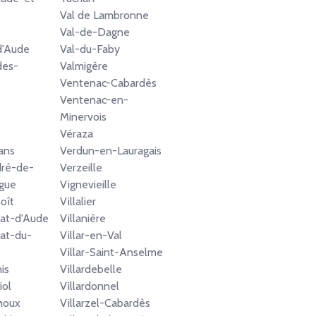
Val de Lambronne
Val-de-Dagne
d'Aude
Val-du-Faby
des-
Valmigère
Ventenac-Cabardès
Ventenac-en-
Minervois
Véraza
ans
Verdun-en-Lauragais
dré-de-
Verzeille
gue
Vignevieille
oît
Villalier
at-d'Aude
Villanière
at-du-
Villar-en-Val
Villar-Saint-Anselme
is
Villardebelle
iol
Villardonnel
choux
Villarzel-Cabardès