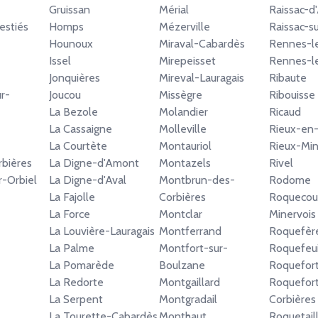
Gruissan
Mérial
Raissac-d
stiés
Homps
Mézerville
Raissac-s
Hounoux
Miraval-Cabardès
Rennes-l
Issel
Mirepeisset
Rennes-l
Jonquières
Mireval-Lauragais
Ribaute
r-
Joucou
Missègre
Ribouisse
La Bezole
Molandier
Ricaud
La Cassaigne
Molleville
Rieux-en-
La Courtète
Montauriol
Rieux-Min
rbières
La Digne-d'Amont
Montazels
Rivel
-Orbiel
La Digne-d'Aval
Montbrun-des-
Rodome
La Fajolle
Corbières
Roquecou
La Force
Montclar
Minervois
La Louvière-Lauragais
Montferrand
Roquefèr
La Palme
Montfort-sur-
Roquefeui
La Pomarède
Boulzane
Roquefort
La Redorte
Montgaillard
Roquefor
La Serpent
Montgradail
Corbières
La Tourette-Cabardès
Monthaut
Roquetail