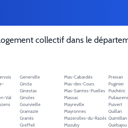
logement collectif dans le départ
rvois
Generville
Mas-Cabardès
Preixan
r-
Gincla
Mas-des-Cours
Puginier
Ginestas
Mas-Saintes-Puelles
Puichéric
en-Val
Ginoles
Massac
Puilauren
uzens
Gourvieille
Mayreville
Puivert
Gramazie
Mayronnes
Quillan
Granès
Mazerolles-du-Razès
Quintillan
x
Greffeil
Mazuby
Quirbajou