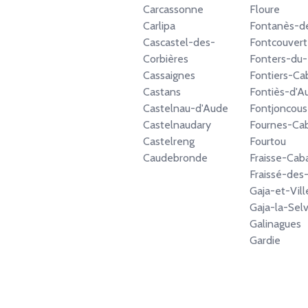
Carcassonne
Floure
Carlipa
Fontanès-d
Cascastel-des-
Fontcouvert
Corbières
Fonters-du
Cassaignes
Fontiers-Ca
Castans
Fontiès-d'A
Castelnau-d'Aude
Fontjoncous
Castelnaudary
Fournes-Ca
Castelreng
Fourtou
Caudebronde
Fraisse-Cab
Fraissé-des
Gaja-et-Vill
Gaja-la-Sel
Galinagues
Gardie