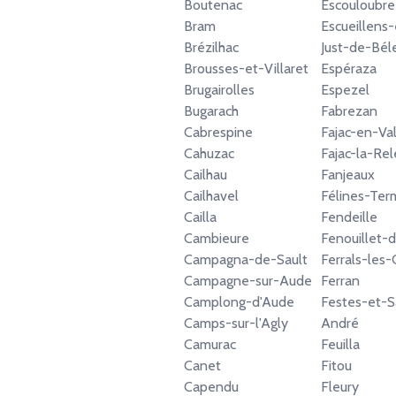
Boutenac
Escouloubre
Bram
Escueillens-
Brézilhac
Just-de-Bél
Brousses-et-Villaret
Espéraza
Brugairolles
Espezel
Bugarach
Fabrezan
Cabrespine
Fajac-en-Va
Cahuzac
Fajac-la-Re
Cailhau
Fanjeaux
Cailhavel
Félines-Te
Cailla
Fendeille
Cambieure
Fenouillet-
Campagna-de-Sault
Ferrals-les-
Campagne-sur-Aude
Ferran
Camplong-d'Aude
Festes-et-S
Camps-sur-l'Agly
André
Camurac
Feuilla
Canet
Fitou
Capendu
Fleury