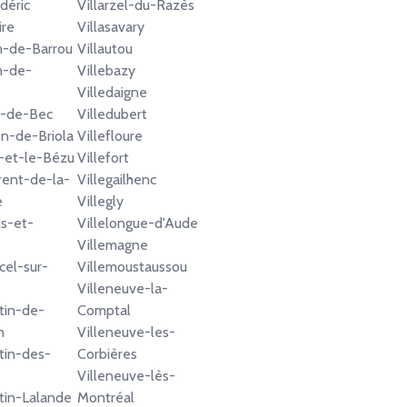
déric
Villarzel-du-Razès
ire
Villasavary
n-de-Barrou
Villautou
n-de-
Villebazy
Villedaigne
ia-de-Bec
Villedubert
en-de-Briola
Villefloure
t-et-le-Bézu
Villefort
rent-de-la-
Villegailhenc
e
Villegly
is-et-
Villelongue-d'Aude
Villemagne
cel-sur-
Villemoustaussou
Villeneuve-la-
tin-de-
Comptal
n
Villeneuve-les-
tin-des-
Corbières
Villeneuve-lès-
tin-Lalande
Montréal