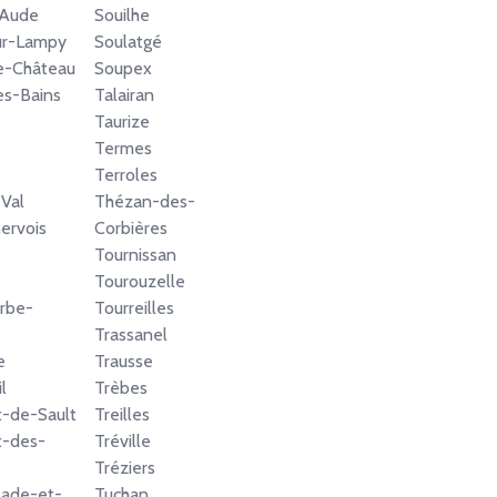
'Aude
Souilhe
ur-Lampy
Soulatgé
e-Château
Soupex
es-Bains
Talairan
Taurize
Termes
Terroles
Val
Thézan-des-
ervois
Corbières
Tournissan
Tourouzelle
rbe-
Tourreilles
Trassanel
e
Trausse
l
Trèbes
-de-Sault
Treilles
t-des-
Tréville
Tréziers
lade-et-
Tuchan