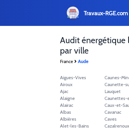
Travaux-RGE.com
Audit énergétique 
par ville
France
Aude
Aigues-Vives
Caunes-Mine
Airoux
Caunette-su
Ajac
Lauquet
Alaigne
Caunettes-
Alairac
Caux-et-Sa
Albas
Cavanac
Albières
Caves
Alet-les-Bains
Cazalrenou