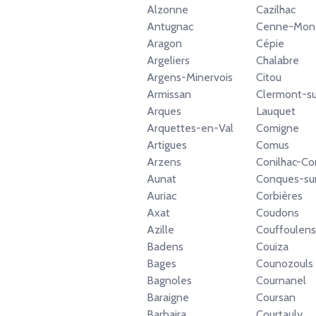
Alzonne
Cazilhac
Antugnac
Cenne-Mone
Aragon
Cépie
Argeliers
Chalabre
Argens-Minervois
Citou
Armissan
Clermont-su
Arques
Lauquet
Arquettes-en-Val
Comigne
Artigues
Comus
Arzens
Conilhac-Co
Aunat
Conques-sur
Auriac
Corbières
Axat
Coudons
Azille
Couffoulens
Badens
Couiza
Bages
Counozouls
Bagnoles
Cournanel
Baraigne
Coursan
Barbaira
Courtauly