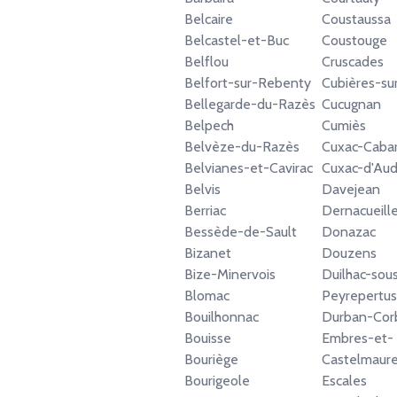
Belcaire
Coustaussa
Belcastel-et-Buc
Coustouge
Belflou
Cruscades
Belfort-sur-Rebenty
Cubières-su
Bellegarde-du-Razès
Cucugnan
Belpech
Cumiès
Belvèze-du-Razès
Cuxac-Caba
Belvianes-et-Cavirac
Cuxac-d'Au
Belvis
Davejean
Berriac
Dernacueill
Bessède-de-Sault
Donazac
Bizanet
Douzens
Bize-Minervois
Duilhac-sou
Blomac
Peyrepertu
Bouilhonnac
Durban-Corb
Bouisse
Embres-et-
Bouriège
Castelmaur
Bourigeole
Escales