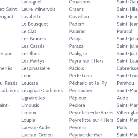
Lauraguel
Ornaisons
Saint-Gau
et-Saint-
Laure-Minervois
Orsans
Saint-Hila
engard
Lavalette
Ouveillan
Saint-Jea
Le Bousquet
Padern
Saint-Jea
Le Clat
Palairac
Paracol
Les Brunels
Palaja
Saint-Jul
l
Les Cassés
Paraza
Saint-Juli
lenque
Les Ilhes
Pauligne
Saint-Jus
Les Martys
Payra-sur-l'Hers
Saint-Lau
rmenès
Lespinassière
Paziols
Cabreriss
Leuc
Pech-Luna
Saint-Lou
du-Razès
Leucate
Pécharic-et-le-Py
Parahou
Corbières
Lézignan-Corbières
Pennautier
Saint-Mar
Lignairolles
Pépieux
Aude
aint-
Limousis
Pexiora
Saint-Mar
Limoux
Peyrefitte-du-Razès
Villeregla
Loupia
Peyrefitte-sur-l'Hers
Saint-Mar
Luc-sur-Aude
Peyrens
Puits
Luc-sur-Orbieu
Peyriac-de-Mer
Saint-Mar