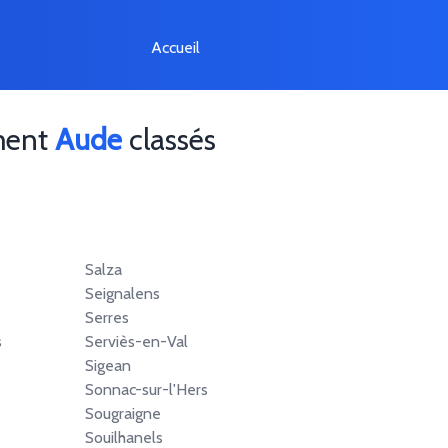
Accueil
ement
Aude
classés
Salza
Seignalens
Serres
s
Serviès-en-Val
Sigean
Sonnac-sur-l'Hers
Sougraigne
Souilhanels