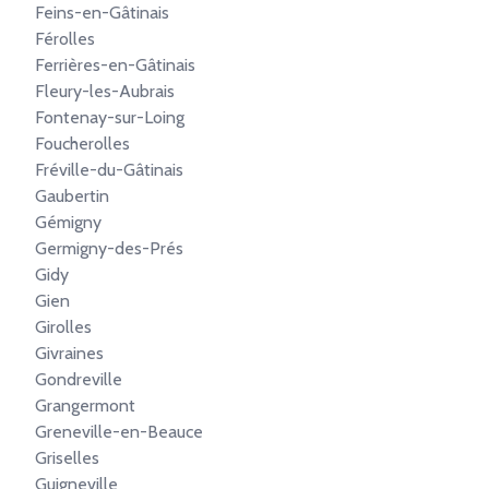
Feins-en-Gâtinais
Férolles
Ferrières-en-Gâtinais
Fleury-les-Aubrais
Fontenay-sur-Loing
Foucherolles
Fréville-du-Gâtinais
Gaubertin
Gémigny
Germigny-des-Prés
Gidy
Gien
Girolles
Givraines
Gondreville
Grangermont
Greneville-en-Beauce
Griselles
Guigneville