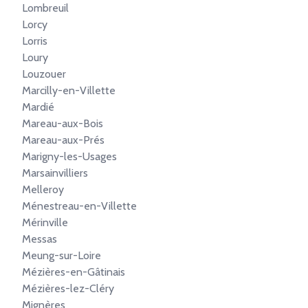
Lombreuil
Lorcy
Lorris
Loury
Louzouer
Marcilly-en-Villette
Mardié
Mareau-aux-Bois
Mareau-aux-Prés
Marigny-les-Usages
Marsainvilliers
Melleroy
Ménestreau-en-Villette
Mérinville
Messas
Meung-sur-Loire
Mézières-en-Gâtinais
Mézières-lez-Cléry
Mignères