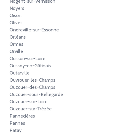
Nogent-sur-Vernisson
Noyers
Oison
Olivet
Ondreville-sur-Essonne
Orléans
Ormes
Orville
Ousson-sur-Loire
Oussoy-en-Gâtinais
Outarville
Ouvrouer-les-Champs
Ouzouer-des-Champs
Ouzouer-sous-Bellegarde
Ouzouer-sur-Loire
Ouzouer-sur-Trézée
Pannecières
Pannes
Patay