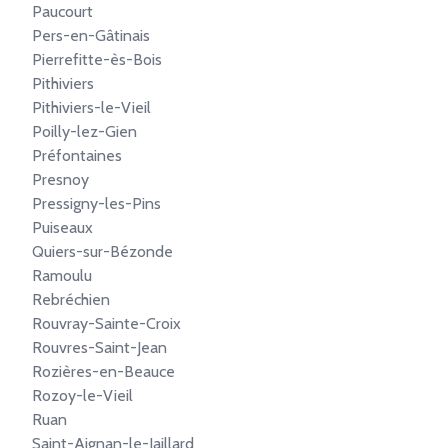
Paucourt
Pers-en-Gâtinais
Pierrefitte-ès-Bois
Pithiviers
Pithiviers-le-Vieil
Poilly-lez-Gien
Préfontaines
Presnoy
Pressigny-les-Pins
Puiseaux
Quiers-sur-Bézonde
Ramoulu
Rebréchien
Rouvray-Sainte-Croix
Rouvres-Saint-Jean
Rozières-en-Beauce
Rozoy-le-Vieil
Ruan
Saint-Aignan-le-Jaillard