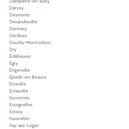
Dampierre-en-Burly
Darvoy
Desmonts
Dimancheville
Donnery
Dordives
Douchy-Montcorbon
Dry
Échilleuses
Égry
Engenville
Épieds-en-Beauce
Erceville
Ervauville
Escrennes
Escrignelles
Estouy
Faverelles
Fay-aux-Loges