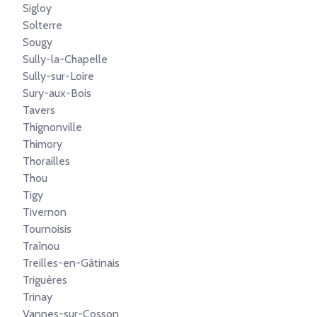
Sigloy
Solterre
Sougy
Sully-la-Chapelle
Sully-sur-Loire
Sury-aux-Bois
Tavers
Thignonville
Thimory
Thorailles
Thou
Tigy
Tivernon
Tournoisis
Traînou
Treilles-en-Gâtinais
Triguères
Trinay
Vannes-sur-Cosson