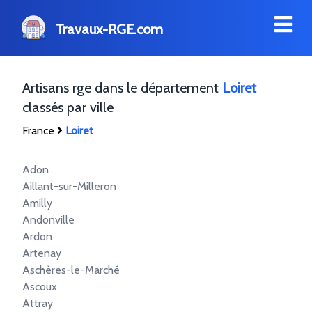
Travaux-RGE.com
Artisans rge dans le département
Loiret
classés par ville
France
Loiret
Adon
Aillant-sur-Milleron
Amilly
Andonville
Ardon
Artenay
Aschères-le-Marché
Ascoux
Attray