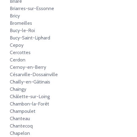
Briare
Briarres-sur-Essonne
Bricy
Bromeilles
Bucy-le-Roi
Bucy-Saint-Liphard
Cepoy
Cercottes
Cerdon
Cernoy-en-Berry
Césarville-Dossainville
Chailly-en-Gâtinais
Chaingy
Châlette-sur-Loing
Chambon-la-Forêt
Champoulet
Chanteau
Chantecoq
Chapelon