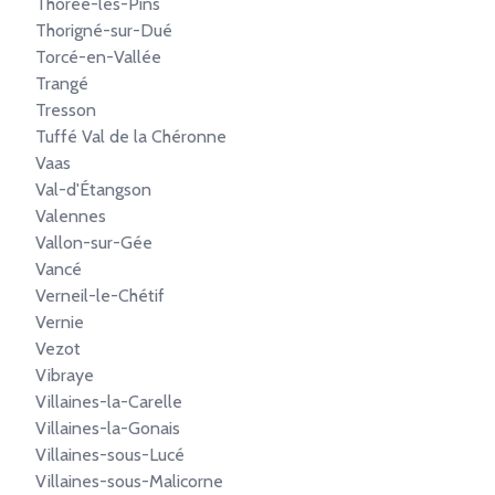
Thorée-les-Pins
Thorigné-sur-Dué
Torcé-en-Vallée
Trangé
Tresson
Tuffé Val de la Chéronne
Vaas
Val-d'Étangson
Valennes
Vallon-sur-Gée
Vancé
Verneil-le-Chétif
Vernie
Vezot
Vibraye
Villaines-la-Carelle
Villaines-la-Gonais
Villaines-sous-Lucé
Villaines-sous-Malicorne