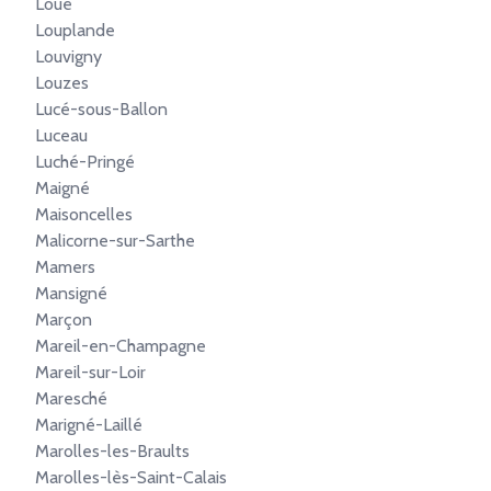
Loué
Louplande
Louvigny
Louzes
Lucé-sous-Ballon
Luceau
Luché-Pringé
Maigné
Maisoncelles
Malicorne-sur-Sarthe
Mamers
Mansigné
Marçon
Mareil-en-Champagne
Mareil-sur-Loir
Maresché
Marigné-Laillé
Marolles-les-Braults
Marolles-lès-Saint-Calais