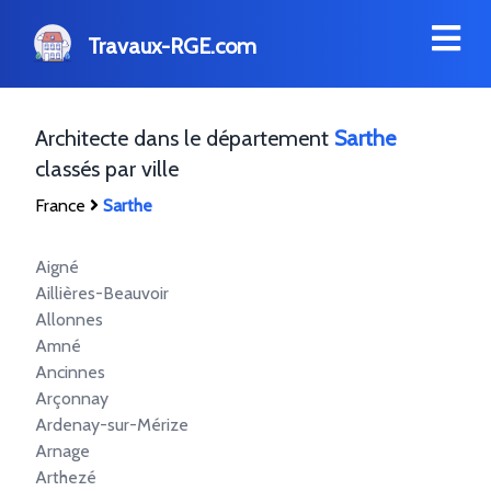
Travaux-RGE.com
Architecte dans le département
Sarthe
classés par ville
France
Sarthe
Aigné
Aillières-Beauvoir
Allonnes
Amné
Ancinnes
Arçonnay
Ardenay-sur-Mérize
Arnage
Arthezé