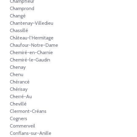
Champfleur
Champrond
Changé
Chantenay-Villedieu
Chassillé
Château-l'Hermitage
Chaufour-Notre-Dame
Chemiré-en-Charnie
Chemiré-le-Gaudin
Chenay
Chenu
Chérancé
Chérisay
Cherré-Au
Chevillé
Clermont-Créans
Cogners
Commerveil
Conflans-sur-Anille