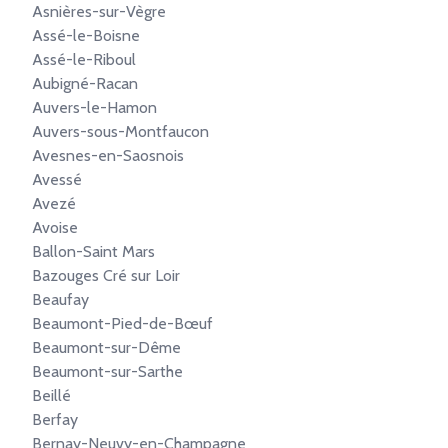
Asnières-sur-Vègre
Assé-le-Boisne
Assé-le-Riboul
Aubigné-Racan
Auvers-le-Hamon
Auvers-sous-Montfaucon
Avesnes-en-Saosnois
Avessé
Avezé
Avoise
Ballon-Saint Mars
Bazouges Cré sur Loir
Beaufay
Beaumont-Pied-de-Bœuf
Beaumont-sur-Dême
Beaumont-sur-Sarthe
Beillé
Berfay
Bernay-Neuvy-en-Champagne