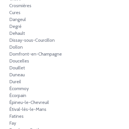
Crosmières
Cures
Dangeul
Degré
Dehault
Dissay-sous-Courcillon
Dollon
Domfront-en-Champagne
Doucelles
Douillet
Duneau
Dureil
Écommoy
Écorpain
Épineu-le-Chevreuil
Étival-lès-le-Mans
Fatines
Fay