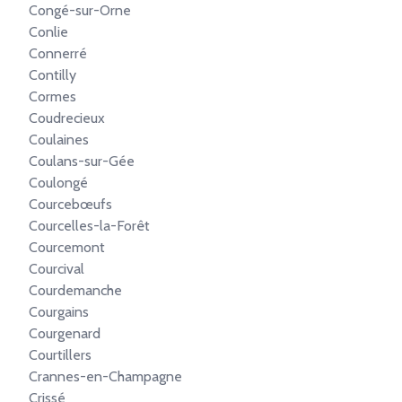
Congé-sur-Orne
Conlie
Connerré
Contilly
Cormes
Coudrecieux
Coulaines
Coulans-sur-Gée
Coulongé
Courcebœufs
Courcelles-la-Forêt
Courcemont
Courcival
Courdemanche
Courgains
Courgenard
Courtillers
Crannes-en-Champagne
Crissé