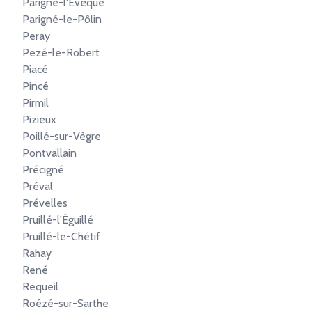
Parigné-l'Évêque
Parigné-le-Pôlin
Peray
Pezé-le-Robert
Piacé
Pincé
Pirmil
Pizieux
Poillé-sur-Vègre
Pontvallain
Précigné
Préval
Prévelles
Pruillé-l'Éguillé
Pruillé-le-Chétif
Rahay
René
Requeil
Roézé-sur-Sarthe