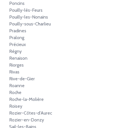
Poncins
Pouilly-lès-Feurs
Pouilly-les-Nonains
Pouilly-sous-Charlieu
Pradines
Pralong
Précieux
Régny
Renaison
Riorges
Rivas
Rive-de-Gier
Roanne
Roche
Roche-la-Molière
Roisey
Rozier-Côtes-d'Aurec
Rozier-en-Donzy
Sail-les-Bains