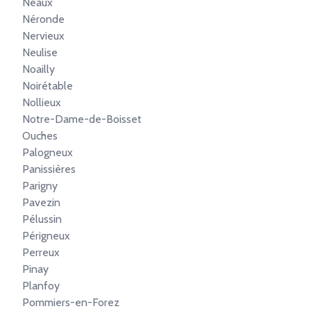
Neaux
Néronde
Nervieux
Neulise
Noailly
Noirétable
Nollieux
Notre-Dame-de-Boisset
Ouches
Palogneux
Panissières
Parigny
Pavezin
Pélussin
Périgneux
Perreux
Pinay
Planfoy
Pommiers-en-Forez