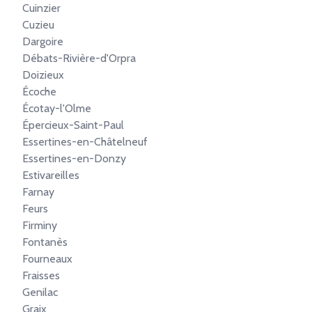
Cuinzier
Cuzieu
Dargoire
Débats-Rivière-d'Orpra
Doizieux
Écoche
Écotay-l'Olme
Épercieux-Saint-Paul
Essertines-en-Châtelneuf
Essertines-en-Donzy
Estivareilles
Farnay
Feurs
Firminy
Fontanès
Fourneaux
Fraisses
Genilac
Graix