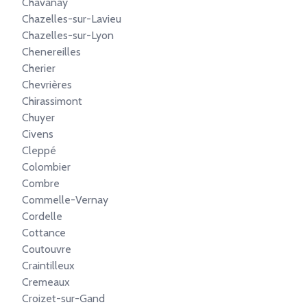
Chavanay
Chazelles-sur-Lavieu
Chazelles-sur-Lyon
Chenereilles
Cherier
Chevrières
Chirassimont
Chuyer
Civens
Cleppé
Colombier
Combre
Commelle-Vernay
Cordelle
Cottance
Coutouvre
Craintilleux
Cremeaux
Croizet-sur-Gand