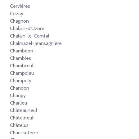
Cervières
Cezay
Chagnon
Chalain-d'Uzore
Chalain-le-Comtal
Chalmazel-Jeansagnière
Chambéon
Chambles
Chambœuf
Champdieu
Champoly
Chandon
Changy
Charlieu
Châteauneuf
Châtelneuf
Châtelus
Chausseterre