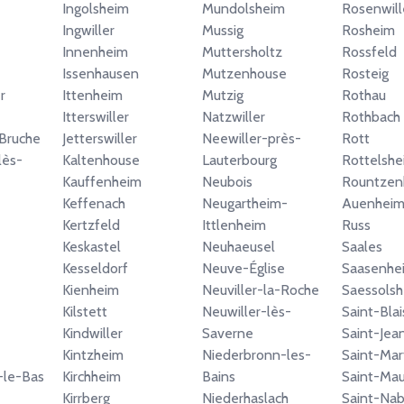
Ingolsheim
Mundolsheim
Rosenwill
Ingwiller
Mussig
Rosheim
Innenheim
Muttersholtz
Rossfeld
Issenhausen
Mutzenhouse
Rosteig
r
Ittenheim
Mutzig
Rothau
Itterswiller
Natzwiller
Rothbach
Bruche
Jetterswiller
Neewiller-près-
Rott
lès-
Kaltenhouse
Lauterbourg
Rottelshe
Kauffenheim
Neubois
Rountzen
Keffenach
Neugartheim-
Auenhei
Kertzfeld
Ittlenheim
Russ
Keskastel
Neuhaeusel
Saales
Kesseldorf
Neuve-Église
Saasenhe
Kienheim
Neuviller-la-Roche
Saessols
Kilstett
Neuwiller-lès-
Saint-Bla
Kindwiller
Saverne
Saint-Jea
Kintzheim
Niederbronn-les-
Saint-Mar
-le-Bas
Kirchheim
Bains
Saint-Mau
Kirrberg
Niederhaslach
Saint-Nab