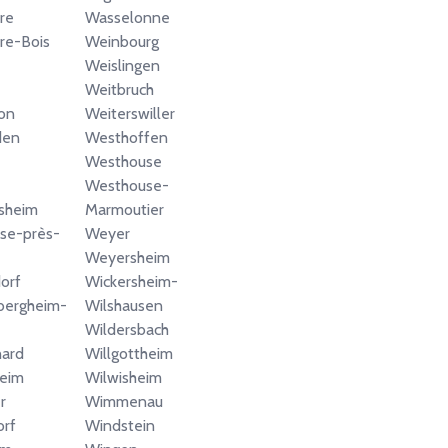
re
Wasselonne
rre-Bois
Weinbourg
Weislingen
Weitbruch
on
Weiterswiller
den
Westhoffen
Westhouse
Westhouse-
sheim
Marmoutier
se-près-
Weyer
Weyersheim
orf
Wickersheim-
bergheim-
Wilshausen
Wildersbach
hard
Willgottheim
heim
Wilwisheim
r
Wimmenau
orf
Windstein