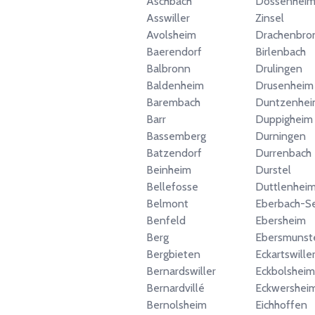
Aschbach
Dossenheim
Asswiller
Zinsel
Avolsheim
Drachenbro
Baerendorf
Birlenbach
Balbronn
Drulingen
Baldenheim
Drusenheim
Barembach
Duntzenhe
Barr
Duppigheim
Bassemberg
Durningen
Batzendorf
Durrenbach
Beinheim
Durstel
Bellefosse
Duttlenhei
Belmont
Eberbach-Se
Benfeld
Ebersheim
Berg
Ebersmunst
Bergbieten
Eckartswille
Bernardswiller
Eckbolsheim
Bernardvillé
Eckwershei
Bernolsheim
Eichhoffen