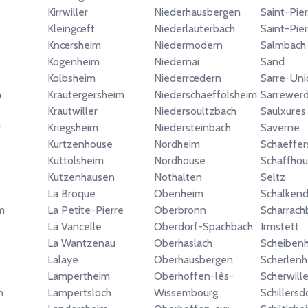
Kirrwiller
Niederhausbergen
Saint-Pier
Kleingœft
Niederlauterbach
Saint-Pie
Knœrsheim
Niedermodern
Salmbach
Kogenheim
Niedernai
Sand
Kolbsheim
Niederrœdern
Sarre-Uni
m
Krautergersheim
Niederschaeffolsheim
Sarrewer
Krautwiller
Niedersoultzbach
Saulxures
r
Kriegsheim
Niedersteinbach
Saverne
Kurtzenhouse
Nordheim
Schaeffer
Kuttolsheim
Nordhouse
Schaffhou
Kutzenhausen
Nothalten
Seltz
La Broque
Obenheim
Schalkend
m
La Petite-Pierre
Oberbronn
Scharrach
La Vancelle
Oberdorf-Spachbach
Irmstett
La Wantzenau
Oberhaslach
Scheiben
Lalaye
Oberhausbergen
Scherlen
Lampertheim
Oberhoffen-lès-
Scherwille
m
Lampertsloch
Wissembourg
Schillersd