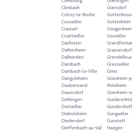
Cleebourg
Gœrlingen
Climbach
Gœrsdorf
Colroy-la-Roche
Gottenhous
Cosswiller
Gottesheim
Crastatt
Gougenhei
Crœttwiller
Goxwiller
Dachstein
Grandfonta
Dahlenheim
Grassendorf
Dalhunden
Grendelbruc
Dambach
Gresswiller
Dambach-la-Ville
Gries
Dangolsheim
Griesheim-p
Daubensand
Molsheim
Dauendorf
Griesheim-s
Dehlingen
Gumbrechts
Dettwiller
Gundershof
Diebolsheim
Gungwiller
Diedendorf
Gunstett
Dieffenbach-au-Val
Haegen