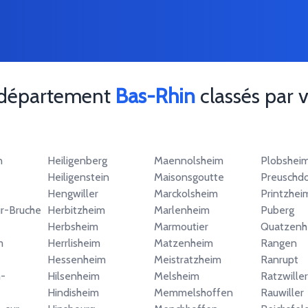
e département
Bas-Rhin
classés par v
n
Heiligenberg
Maennolsheim
Plobshei
Heiligenstein
Maisonsgoutte
Preuschdo
Hengwiller
Marckolsheim
Printzhei
r-Bruche
Herbitzheim
Marlenheim
Puberg
Herbsheim
Marmoutier
Quatzenh
m
Herrlisheim
Matzenheim
Rangen
Hessenheim
Meistratzheim
Ranrupt
-
Hilsenheim
Melsheim
Ratzwiller
Hindisheim
Memmelshoffen
Rauwiller