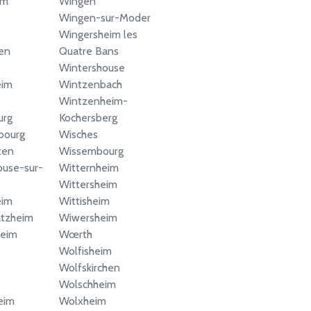
im
Wingen
Wingen-sur-Moder
Wingersheim les
fen
Quatre Bans
Wintershouse
eim
Wintzenbach
Wintzenheim-
urg
Kochersberg
bourg
Wisches
ten
Wissembourg
use-sur-
Witternheim
Wittersheim
eim
Wittisheim
atzheim
Wiwersheim
eim
Wœrth
Wolfisheim
Wolfskirchen
Wolschheim
eim
Wolxheim