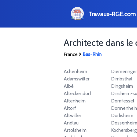
Travaux-RGE.com
Architecte dans l
France
Bas-Rhin
Achenheim
Diemeringe
Adamswiller
Dimbsthal
Albé
Dingsheim
Alteckendorf
Dinsheim-su
Altenheim
Domfessel
Altorf
Donnenhei
Altwiller
Dorlisheim
Andlau
Dossenheim
Artolsheim
Kochersberg