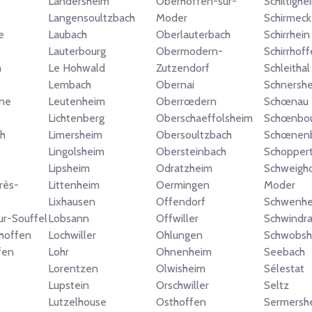
Landersheim
Oberhoffen-sur-
Schiltighe
Langensoultzbach
Moder
Schirmeck
e
Laubach
Oberlauterbach
Schirrhein
Lauterbourg
Obermodern-
Schirrhof
m
Le Hohwald
Zutzendorf
Schleithal
Lembach
Obernai
Schnersh
ine
Leutenheim
Oberrœdern
Schœnau
Lichtenberg
Oberschaeffolsheim
Schœnbo
h
Limersheim
Obersoultzbach
Schœnen
Lingolsheim
Obersteinbach
Schopper
Lipsheim
Odratzheim
Schweigho
rès-
Littenheim
Oermingen
Moder
Lixhausen
Offendorf
Schwenh
ur-Souffel
Lobsann
Offwiller
Schwindr
hoffen
Lochwiller
Ohlungen
Schwobsh
fen
Lohr
Ohnenheim
Seebach
Lorentzen
Olwisheim
Sélestat
Lupstein
Orschwiller
Seltz
Lutzelhouse
Osthoffen
Sermersh