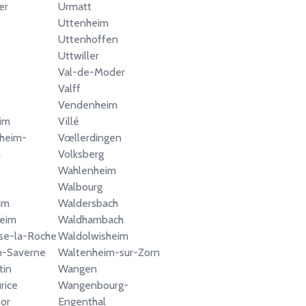
er
Urmatt
Uttenheim
Uttenhoffen
Uttwiller
Val-de-Moder
Valff
Vendenheim
im
Villé
heim-
Vœllerdingen
m
Volksberg
Wahlenheim
Walbourg
im
Waldersbach
heim
Waldhambach
ise-la-Roche
Waldolwisheim
n-Saverne
Waltenheim-sur-Zorn
tin
Wangen
rice
Wangenbourg-
or
Engenthal