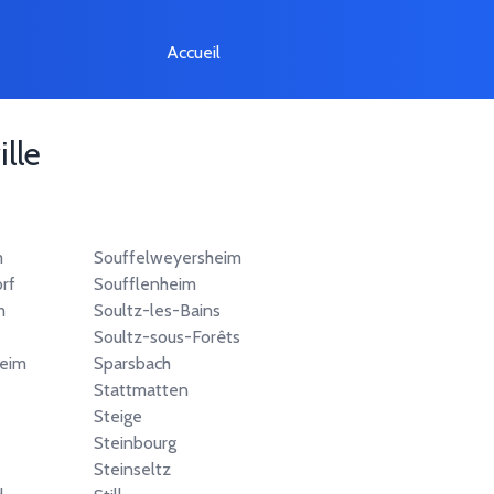
Accueil
ille
m
Souffelweyersheim
rf
Soufflenheim
m
Soultz-les-Bains
Soultz-sous-Forêts
eim
Sparsbach
Stattmatten
Steige
Steinbourg
Steinseltz