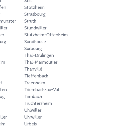
d
Still
fen
Stotzheim
t
Strasbourg
smunster
Struth
ller
Stundwiller
ler
Stutzheim-Offenheim
urg
Sundhouse
Surbourg
Thal-Drulingen
eim
Thal-Marmoutier
Thanvillé
Tieffenbach
f
Traenheim
ffen
Triembach-au-Val
og
Trimbach
Truchtersheim
Uhlwiller
ller
Uhrwiller
eim
Urbeis