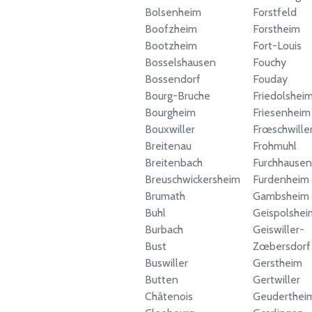
Bolsenheim
Forstfeld
Boofzheim
Forstheim
Bootzheim
Fort-Louis
Bosselshausen
Fouchy
Bossendorf
Fouday
Bourg-Bruche
Friedolshei
Bourgheim
Friesenheim
Bouxwiller
Frœschwille
Breitenau
Frohmuhl
Breitenbach
Furchhausen
Breuschwickersheim
Furdenheim
Brumath
Gambsheim
Buhl
Geispolshei
Burbach
Geiswiller-
Bust
Zœbersdorf
Buswiller
Gerstheim
Butten
Gertwiller
Châtenois
Geuderthei