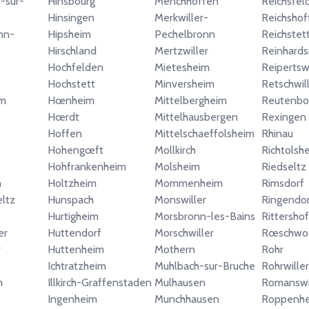
-sur-
Hinsbourg
Menchhoffen
Reichsfel
Hinsingen
Merkwiller-
Reichshof
nn-
Hipsheim
Pechelbronn
Reichstet
Hirschland
Mertzwiller
Reinhard
Hochfelden
Mietesheim
Reipertswi
Hochstett
Minversheim
Retschwil
im
Hœnheim
Mittelbergheim
Reutenbo
Hœrdt
Mittelhausbergen
Rexingen
Hoffen
Mittelschaeffolsheim
Rhinau
Hohengœft
Mollkirch
Richtolsh
Hohfrankenheim
Molsheim
Riedseltz
m
Holtzheim
Mommenheim
Rimsdorf
ltz
Hunspach
Monswiller
Ringendor
Hurtigheim
Morsbronn-les-Bains
Rittersho
er
Huttendorf
Morschwiller
Rœschwo
r
Huttenheim
Mothern
Rohr
Ichtratzheim
Muhlbach-sur-Bruche
Rohrwiller
m
Illkirch-Graffenstaden
Mulhausen
Romanswi
Ingenheim
Munchhausen
Roppenh