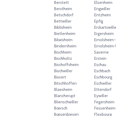
Berstett
Elsenheim
Berstheim
Engwiller
Betschdorf
Entzheim
Bettwiller
Epfig
Biblisheim
Erckartswille
Bietlenheim
Ergersheim
Bilwisheim
Ernolsheim-
Bindernheim
Ernolsheim-
Bischheim
Saverne
Bischholtz
Erstein
Bischoffsheim
Eschau
Bischwiller
Eschbach
Bissert
Eschbourg
Bitschhoffen
Eschwiller
Blaesheim
Ettendorf
Blancherupt
Eywiller
Blienschwiller
Fegersheim
Bœrsch
Fessenheim
Bœsenbiesen
Flexbourg